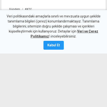
Gündem
KKTC
YDP'nin LTB Başkan Adayı
Veri politikasındaki amaçlarla sınırlı ve mevzuata uygun şekilde
tanımlama bilgileri (çerez) konumlandırmaktayız. Tanımlama
Dr. Özkul Haraç Oldu
bilgilerini; sitemizin doğru şekilde çalışması ve içerikleri
kişiselleştirmek için kullanıyoruz. Detaylar için
Veri ve Çerez
6 Ağustos 2026
Politikamız
'ı inceleyebilirsiniz.
Güncelleme:
6 Ağustos
2026
Kabul Et
A
A
Yeniden Doğuş Partisi Genel Başkanı
Erhan Arıklı, yaklaşan yerel seçimler
öncesinde Lefkoşa Türk Belediyesi
başkan adayının Dr. Özkul Haraç
olduğunu açıkladı.