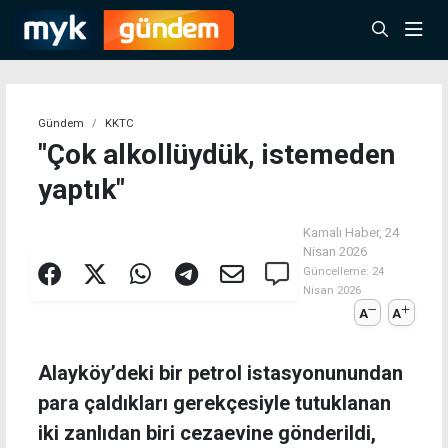
Gündem
KKTC
"Çok alkollüydük, istemeden
yaptık"
Kamalı Haber,
24
Nisan 2026
Güncelleme:
24
Nisan 2026
A
A
Alayköy’deki bir petrol istasyonunundan
para çaldıkları gerekçesiyle tutuklanan
iki zanlıdan biri cezaevine gönderildi,