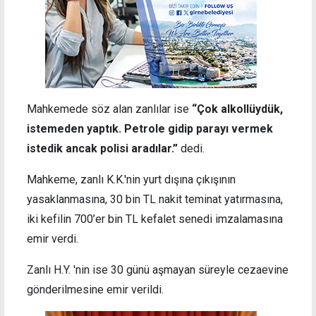
Mahkemede söz alan zanlılar ise
“Çok alkollüydük,
istemeden yaptık. Petrole gidip parayı vermek
istedik ancak polisi aradılar.”
dedi.
Mahkeme, zanlı K.K.'nin yurt dışına çıkışının
yasaklanmasına, 30 bin TL nakit teminat yatırmasına,
iki kefilin 700’er bin TL kefalet senedi imzalamasına
emir verdi.
Zanlı H.Y. 'nin ise 30 günü aşmayan süreyle cezaevine
gönderilmesine emir verildi.