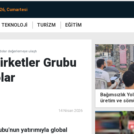
26, Cumartesi
TEKNOLOJİ
TURİZM
EĞİTİM
re
Yaşam
Sanat
Etkinlik
dolar değerlemeye ulaştı
irketler Grubu
lar
Bağımsızlık Yol
üretim ve sömür
14 Nisan 2026
ubu'nun yatırımıyla global