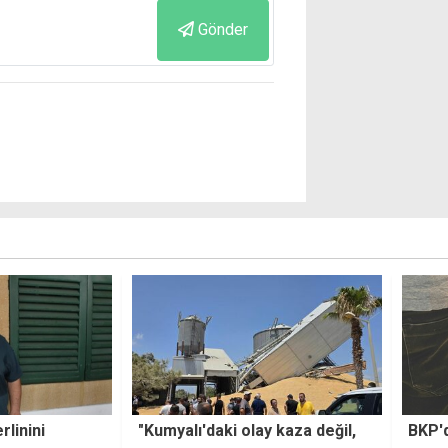
Gönder
 kaza değil,
BKP'den hükümete çağrı: Ev içi
Berli