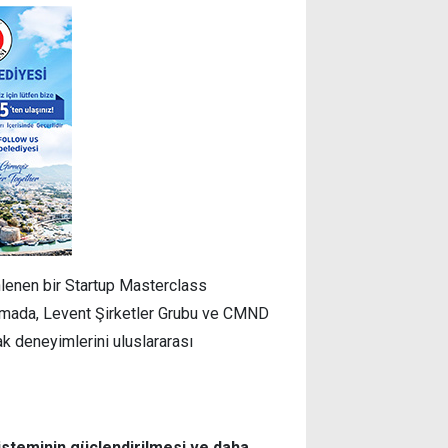
enlenen bir Startup Masterclass
klamada, Levent Şirketler Grubu ve CMND
ak deneyimlerini uluslararası
osisteminin güçlendirilmesi ve daha