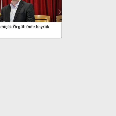
rak
Daire satışı vaadiyle 30 bin dolar aldığı iddia
edilen şahıs tutuklandı