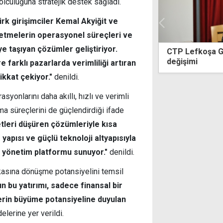
yolculuğuna stratejik destek sağladı.
Türk girişimciler Kemal Akyiğit ve
şletmelerin operasyonel süreçleri ve
e taşıyan çözümler geliştiriyor.
omi, daha etkin
CTP Lefkoşa Gençlik Örgütü'nde bay
en bir yapı"
değişimi
 farklı pazarlarda verimliliği artıran
ikkat çekiyor."
denildi.
syonlarını daha akıllı, hızlı ve verimli
lma süreçlerini de güçlendirdiği ifade
yetleri düşüren çözümleriyle kısa
yapısı ve güçlü teknoloji altyapısıyla
ş yönetim platformu sunuyor."
denildi.
arkasına dönüşme potansiyelini temsil
n bu yatırımı, sadece finansal bir
lerin büyüme potansiyeline duyulan
delerine yer verildi.