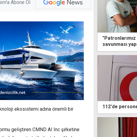
com'a Abone Ol
"Patronlarımız 
savunması yapa
112'de personel
knoloji ekosistemi adına önemli bir
tformu geliştiren CMND AI Inc
şirketine