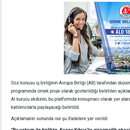
Söz konusu iş birliğinin Avrupa Birliği (AB) tarafından düz
programında örnek proje olarak gösterildiği belirtilen açı
AI kurucu ekibinin, bu platformda konuşmacı olarak yer alar
katılımcılarla paylaşacağı belirtildi.
Açıklamanın sonunda ise şu ifadelere yer verildi:
"Bu yatırım ile birlikte, Kuzey Kıbrıs'ta girişimcilik ek