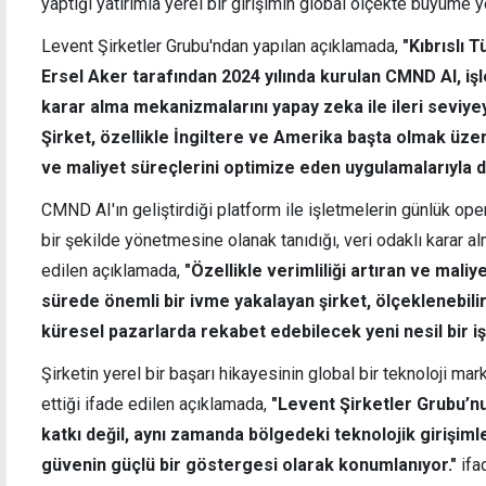
yaptığı yatırımla yerel bir girişimin global ölçekte büyüme 
Levent Şirketler Grubu'ndan yapılan açıklamada,
"Kıbrıslı 
Ersel Aker tarafından 2024 yılında kurulan CMND AI, i
karar alma mekanizmalarını yapay zeka ile ileri seviyey
andı
"Hedefimiz daha güçlü ekon
kamu yönetimi ve daha üretk
Şirket, özellikle İngiltere ve Amerika başta olmak üzere
ve maliyet süreçlerini optimize eden uygulamalarıyla d
CMND AI'ın geliştirdiği platform ile işletmelerin günlük opera
bir şekilde yönetmesine olanak tanıdığı, veri odaklı karar a
edilen açıklamada,
"Özellikle verimliliği artıran ve mali
sürede önemli bir ivme yakalayan şirket, ölçeklenebilir 
küresel pazarlarda rekabet edebilecek yeni nesil bir i
Şirketin yerel bir başarı hikayesinin global bir teknoloji m
ettiği ifade edilen açıklamada,
"Levent Şirketler Grubu’nu
katkı değil, aynı zamanda bölgedeki teknolojik girişim
güvenin güçlü bir göstergesi olarak konumlanıyor."
ifa