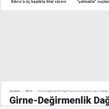
i
"çalmakla" suçlanıyor:
ihmaldir"
Teminata bağlandı
Gündem
KKTC
Girne-Değirmenlik Dağ Yolu'nun bir bölümü yarın trafiğe 
Girne-Değirmenlik Dağ