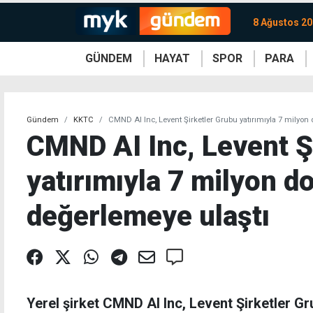
8 Ağustos 20
GÜNDEM
HAYAT
SPOR
PARA
KKTC
Magazin
KKTC
Ekonomi
Türkiye
Türkiye
Kripto
Sağlık
Güney
Avrupa
Döviz
Kadın
Dünya
Dünya
Borsa
Lezzetler
Çev
Gündem
KKTC
CMND AI Inc, Levent Şirketler Grubu yatırımıyla 7 milyon 
CMND AI Inc, Levent Ş
yatırımıyla 7 milyon do
değerlemeye ulaştı
Yerel şirket CMND AI Inc, Levent Şirketler Gr