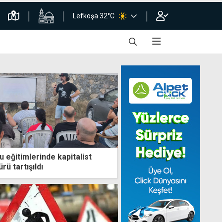
Lefkoşa 32°C
u eğitimlerinde kapitalist
ü tartışıldı