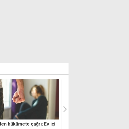
n saldırısının şüphelisi
Kimsenin ruhu duymamış: 7