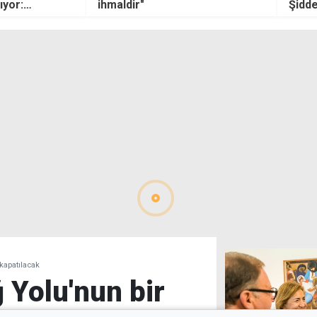
Şiddet Yasası bir an önce
polis
geçirilmeli
kapatılacak
 Yolu'nun bir