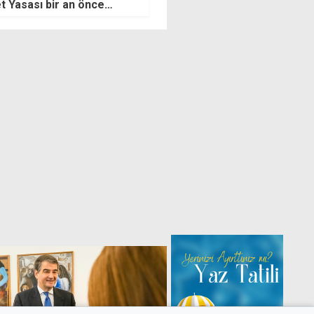
 operasyonunda öldürüldü
yıllık bir kaçak daha ortaya çı