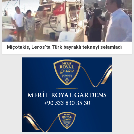
Miçotakis, Leros'ta Türk bayraklı tekneyi selamladı