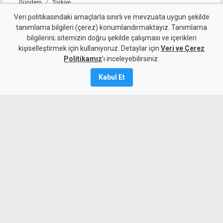
Gündem
Türkiye
Hulusi Akar'dan Plevne Marşı
Veri politikasındaki amaçlarla sınırlı ve mevzuata uygun şekilde
tanımlama bilgileri (çerez) konumlandırmaktayız. Tanımlama
eşliğinde KKTC mesajı
bilgilerini; sitemizin doğru şekilde çalışması ve içerikleri
kişiselleştirmek için kullanıyoruz. Detaylar için
Veri ve Çerez
6 Ağustos 2026
Politikamız
'ı inceleyebilirsiniz.
A
A
Kabul Et
Hulusi Akar, Plevne Marşı eşliğinde
KKTC ve Türkiye bayrakları ile Kıbrıs
görüntülerinin yer aldığı paylaşımında,
bölgenin ihtiyacının silah değil, diyalog
ve uluslararası hukuka saygı olduğunu
vurguladı.