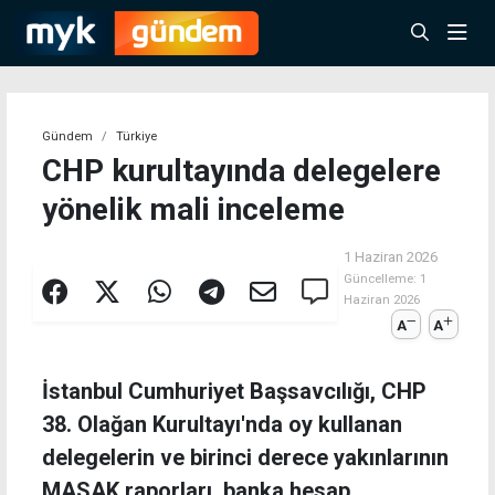
Gündem
Türkiye
CHP kurultayında delegelere
yönelik mali inceleme
1 Haziran 2026
Güncelleme:
1
Haziran 2026
A
A
İstanbul Cumhuriyet Başsavcılığı, CHP
38. Olağan Kurultayı'nda oy kullanan
delegelerin ve birinci derece yakınlarının
MASAK raporları, banka hesap