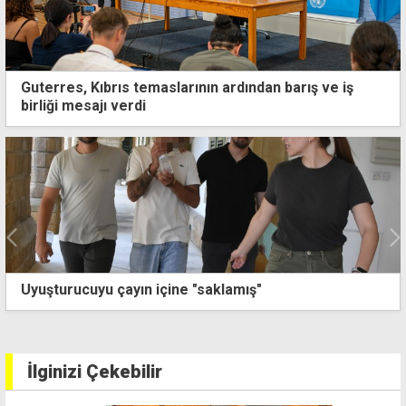
Guterres, Kıbrıs temaslarının ardından barış ve iş
birliği mesajı verdi
Guterres'in Kıbrıs ziyareti öncesi Ankara'dan net
mesaj: Egemen eşitlik olmadan çözüm olmaz
İlginizi Çekebilir