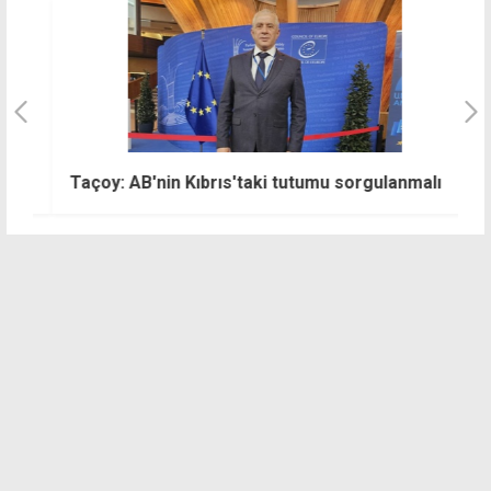
T
Taçoy: AB'nin Kıbrıs'taki tutumu sorgulanmalı
s