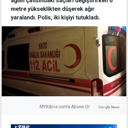
ağılın çatısındaki saçları değiştirirken 6
metre yükseklikten düşerek ağır
yaralandı. Polis, iki kişiyi tutukladı.
MYKibris.com'a Abone Ol