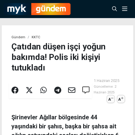
Gündem
KKTC
Çatıdan düşen işçi yoğun
bakımda! Polis iki kişiyi
tutukladı
1 Haziran 2025
Güncelleme:
2
Haziran 2025
A
A
Şirinevler Ağıllar bölgesinde 44
yaşındaki bir şahıs, başka bir şahsa ait