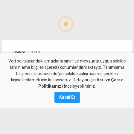
Gündem
KKTC
Geçitköy'deki ölümlü kazada
Veri politikasındaki amaçlarla sınırlı ve mevzuata uygun şekilde
tanımlama bilgileri (çerez) konumlandırmaktayız. Tanımlama
sürücüyü gizlemeye
bilgilerini; sitemizin doğru şekilde çalışması ve içerikleri
kişiselleştirmek için kullanıyoruz. Detaylar için
çalıştılar: 4 kişi tutuklandı
Veri ve Çerez
Politikamız
'ı inceleyebilirsiniz.
7 Ağustos 2026
Kabul Et
Güncelleme:
8 Ağustos
2026
A
A
Geçitköy’de Turan Obalı’nın yaşamını