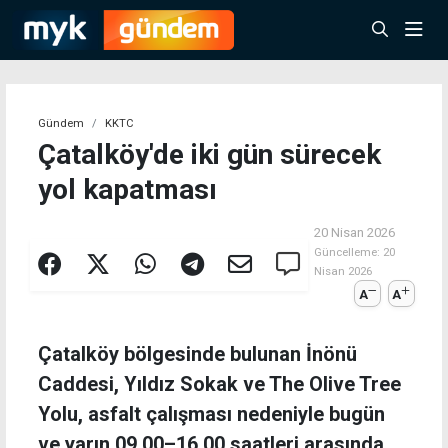
Gündem
KKTC
Çatalköy'de iki gün sürecek
yol kapatması
20 Nisan 2026
Güncelleme:
20
Nisan 2026
A
A
Çatalköy bölgesinde bulunan İnönü
Caddesi, Yıldız Sokak ve The Olive Tree
Yolu, asfalt çalışması nedeniyle bugün
ve yarın 09.00–16.00 saatleri arasında