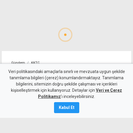
Gündem
KKTC
Batıkent ile Gönyeli-Alayköy
Veri politikasındaki amaçlarla sınırlı ve mevzuata uygun şekilde
tanımlama bilgileri (çerez) konumlandırmaktayız. Tanımlama
Ağıllar'da yarın 6 saat
bilgilerini; sitemizin doğru şekilde çalışması ve içerikleri
kişiselleştirmek için kullanıyoruz. Detaylar için
elektrik yok
Veri ve Çerez
Politikamız
'ı inceleyebilirsiniz.
6 Ağustos 2026
Kabul Et
A
A
Batıkent ile Gönyeli-Alayköy Ağıllar