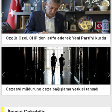
Özgür Özel, CHP'den istifa ederek Yeni Parti'yi kurdu
Güney Kıbrıs, Ukraynalı göçmen sayısında AB'de
üçüncü sırada
İlginizi Çekebilir