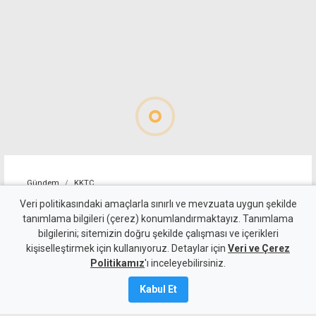
Gündem
KKTC
Geçitköy'deki ölümlü kazada
Veri politikasındaki amaçlarla sınırlı ve mevzuata uygun şekilde
tanımlama bilgileri (çerez) konumlandırmaktayız. Tanımlama
sürücüyü gizlemeye
bilgilerini; sitemizin doğru şekilde çalışması ve içerikleri
kişiselleştirmek için kullanıyoruz. Detaylar için
çalıştılar: 4 kişi tutuklandı
Veri ve Çerez
Politikamız
'ı inceleyebilirsiniz.
7 Ağustos 2026
Kabul Et
Güncelleme:
8 Ağustos
2026