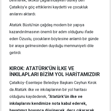
belirterek, ilkokul çağlarındayken Güney’den
Çatalköy’e göç ettiklerini kaydetti ve çocukluk
anılarını aktardı.
Atatürk Büstü’nün çağdaş modern bir yapıya
kazandırılmasının önemli bir adım olduğunu ifade
eden Özuslu, çocukların böylesine anlamlı bir günde
bir araya gelmesinden duyduğu memnuniyeti dile
getirdi.
KIROK: ATATÜRK’ÜN İLKE VE
İNKILAPLARI BİZİM YOL HARİTAMIZDIR
Çatalköy-Esentepe Belediye Başkanı Ceyhun Kırok
da Atatürk ilke ve inkılaplarının bir yol haritası
olduğunu kaydederek,
“Atatürk’ün ilke ve
inkılaplarını kendimize nota kabul ederek,
hayatımız boyunca düşünerek, ders çıkararak,