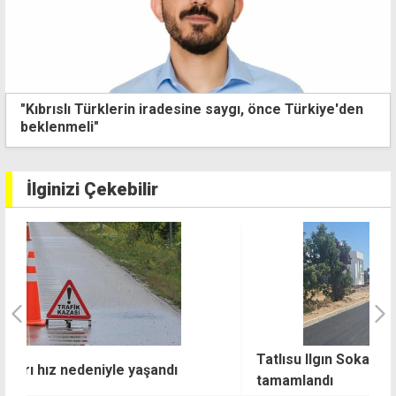
"Kıbrıslı Türklerin iradesine saygı, önce Türkiye'den
beklenmeli"
İlginizi Çekebilir
Tatlısu Ilgın Sokak'ta asfaltlama çalışmaları
A
tamamlandı
k