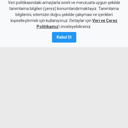
Tirmen'de ormanlık alanda
Veri politikasındaki amaçlarla sınırlı ve mevzuata uygun şekilde
tanımlama bilgileri (çerez) konumlandırmaktayız. Tanımlama
yangın: Acil destek çağrısı
bilgilerini; sitemizin doğru şekilde çalışması ve içerikleri
kişiselleştirmek için kullanıyoruz. Detaylar için
Veri ve Çerez
10 Ağustos 2026
Politikamız
'ı inceleyebilirsiniz.
Güncelleme:
10 Ağustos
2026
Kabul Et
A
A
Tirmen’de ormanlık alanda çıkan yangına
ekipler ve bölge halkı müdahale ediyor.
Geçitkale-Serdarlı Belediye Başkanı Halil
Kasım, yangınla mücadele için insan
gücü ve su tankeri desteği istedi.