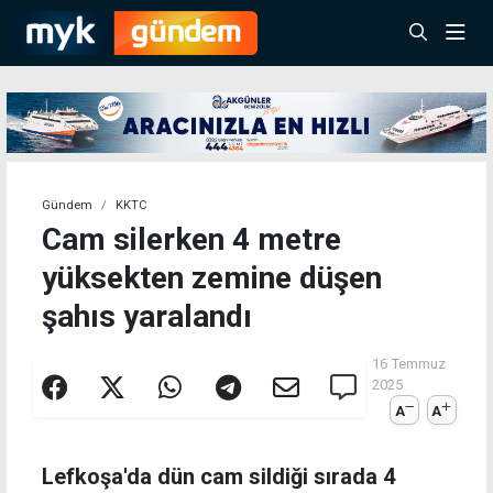
Gündem
KKTC
Cam silerken 4 metre
yüksekten zemine düşen
şahıs yaralandı
16 Temmuz
2025
A
A
Lefkoşa'da dün cam sildiği sırada 4