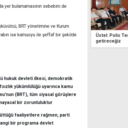
da yer bulamamasının sebebini de
Büsküvütcü, BRT yönetimine ve Kurum
abın ise kamuoyu ile şeffaf bir şekilde
 Polis Teşkilatı'nı daha güçlü hale
Cihat Yaycı'da
eceğiz
hazırlanıyor
 hukuk devleti ilkesi, demokratik
afsızlık yükümlülüğü uyarınca kamu
umu'nun (BRT), tüm siyasal görüşlere
ayasal bir zorunluluktur
ttüğü faaliyetlere rağmen, parti
hangi bir programa devlet