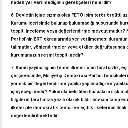
neden yer verilmediğinin gerekçeleri nelerdir?
6. Devletin içine sızmış olan FETO isim terör örgütü u
Kurumu içerisinde bulunup bulunmadığı hususunda kur
tespit, inceleme veya değerlendirme mevcut mudur? M
Partisi'nin BRT ekranlarında yer verilmemesi durumunun
talimatlar, yönlendirmeler veya etkiler doğrultusunda
kurumunuzun resmi tespiti nedir?
7. Kamu yayıncılığının temel ilkeleri olan tarafsızlık, eşi
çerçevesinde, Milliyetçi Demokrasi Partisi temsilciler
yönelik bir değerlendirme yapılıp yapılmadığı ve yapıla
işleyeceği nedir? Yukarıda belirtilen hususlara ilişkin 
bilgilerin tarafımıza yazılı olarak bildirilmesini talep e
ilkeleri ile demokratik temsil ve eşitlik ilkelerinin ihl
değerlendirilmektedir.''