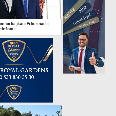
umhurbaşkanı Erhürman'a
elefonu