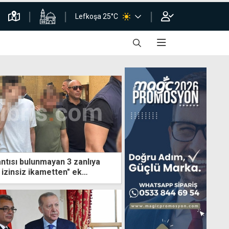
Lefkoşa 25°C
antısı bulunmayan 3 zanlıya
 izinsiz ikametten" ek