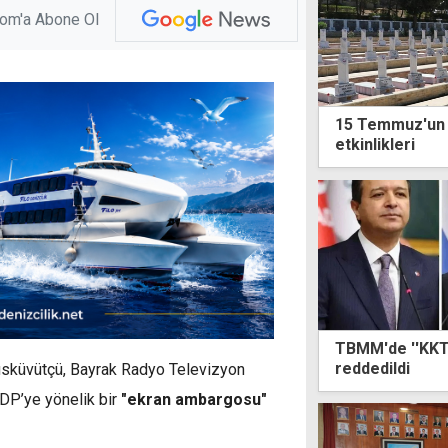
com'a Abone Ol
15 Temmuz'un 1
etkinlikleri
TBMM'de ''KKTC
reddedildi
üsküvütçü, Bayrak Radyo Televizyon
 MDP’ye yönelik bir
"ekran ambargosu"