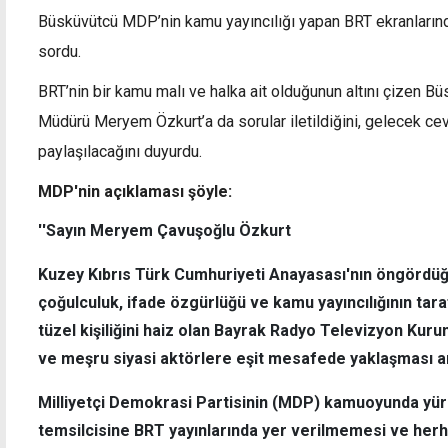
Büsküvütcü MDP’nin kamu yayıncılığı yapan BRT ekranların
sordu.
BRT’nin bir kamu malı ve halka ait olduğunun altını çizen 
Müdürü Meryem Özkurt’a da sorular iletildiğini, gelecek cev
Lapta'daki cinsel taciz soruşturmasında
Üstel:
mağdur sayısı 7'ye yükseldi
getir
paylaşılacağını duyurdu.
MDP'nin açıklaması şöyle:
''Sayın Meryem Çavuşoğlu Özkurt
Kuzey Kıbrıs Türk Cumhuriyeti Anayasası'nın öngördüğü
çoğulculuk, ifade özgürlüğü ve kamu yayıncılığının tar
tüzel kişiliğini haiz olan Bayrak Radyo Televizyon Kur
ve meşru siyasi aktörlere eşit mesafede yaklaşması an
Milliyetçi Demokrasi Partisinin (MDP) kamuoyunda yürü
temsilcisine BRT yayınlarında yer verilmemesi ve her