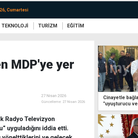
26, Cumartesi
TEKNOLOJİ
TURİZM
EĞİTİM
re
Yaşam
Sanat
Etkinlik
n MDP'ye yer
27 Nisan 2026
Cinayetle bağl
Güncelleme:
27 Nisan 2026
"uyuşturucu ve
tutukluluk
k Radyo Televizyon
 uyguladığını iddia etti.
yönelttiklerini ve gelecek