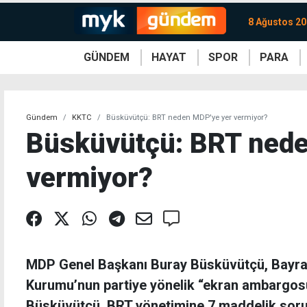
8 Ağustos 20
GÜNDEM
HAYAT
SPOR
PARA
KKTC
Magazin
KKTC
Ekonomi
Türkiye
Türkiye
Kripto
Sağlık
Güney
Avrupa
Döviz
Kadın
Dünya
Dünya
Borsa
Lezzetler
Çev
Gündem
KKTC
Büsküvütçü: BRT neden MDP'ye yer vermiyor?
Büsküvütçü: BRT nede
vermiyor?
MDP Genel Başkanı Buray Büsküvütçü, Bayra
Kurumu’nun partiye yönelik “ekran ambargosu”
Büsküvütçü, BRT yönetimine 7 maddelik soru 