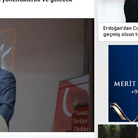
Erdoğan'dan C
geçmiş olsun t