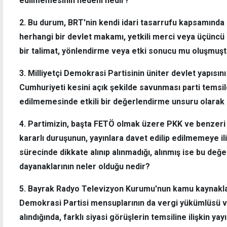
edilmemesinin nedeni nedir?
2. Bu durum, BRT'nin kendi idari tasarrufu kapsamında a
herhangi bir devlet makamı, yetkili merci veya üçüncü 
bir talimat, yönlendirme veya etki sonucu mu oluşmuşt
3. Milliyetçi Demokrasi Partisinin üniter devlet yapısı
Cumhuriyeti kesini açık şekilde savunması parti temsil
edilmemesinde etkili bir değerlendirme unsuru olarak 
4. Partimizin, başta FETÖ olmak üzere PKK ve benzeri 
kararlı duruşunun, yayınlara davet edilip edilmemeye i
sürecinde dikkate alınıp alınmadığı, alınmış ise bu değ
dayanaklarının neler olduğu nedir?
5. Bayrak Radyo Televizyon Kurumu'nun kamu kaynaklarıy
Demokrasi Partisi mensuplarının da vergi yükümlüsü v
alındığında, farklı siyasi görüşlerin temsiline ilişkin y