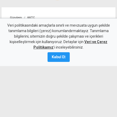
Gündem
KKTC
Allanazarov'un ölümünde 7
Veri politikasındaki amaçlarla sınırlı ve mevzuata uygun şekilde
tanımlama bilgileri (çerez) konumlandırmaktayız. Tanımlama
zanlıya ek tutukluluk:
bilgilerini; sitemizin doğru şekilde çalışması ve içerikleri
kişiselleştirmek için kullanıyoruz. Detaylar için
"Hakaret ve darp etti" diyerek
Veri ve Çerez
Politikamız
'ı inceleyebilirsiniz.
bıçaklamış
Kabul Et
6 Ağustos 2026
Güncelleme:
6 Ağustos
2026
A
A
Girne’de Nizam Allanazarov’un
bıçaklanarak öldürülmesiyle ilgili 7 zanlı
mahkemeye çıkarıldı. Polis, zanlılardan