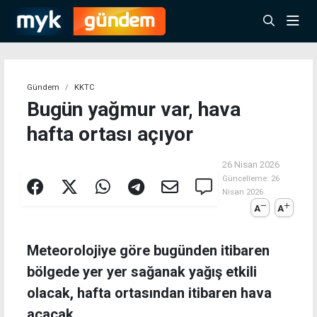
Gündem
KKTC
Bugün yağmur var, hava
hafta ortası açıyor
26 Nisan 2026
Güncelleme:
26
Nisan 2026
A
A
Meteorolojiye göre bugünden itibaren
bölgede yer yer sağanak yağış etkili
olacak, hafta ortasından itibaren hava
açacak.