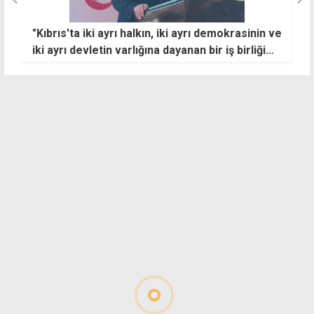
"Kıbrıs'ta iki ayrı halkın, iki ayrı demokrasinin ve
G
iki ayrı devletin varlığına dayanan bir iş birliği
B
zemini oluşturulmalı"