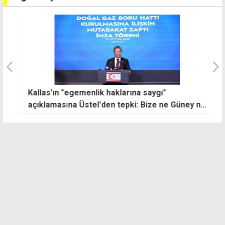
pa
Kallas'ın "egemenlik haklarına saygı"
K
açıklamasına Üstel'den tepki: Bize ne Güney ne
y
de Avrupa engel olabilir