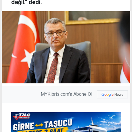
değil." dedi.
MYKibris.com'a Abone Ol