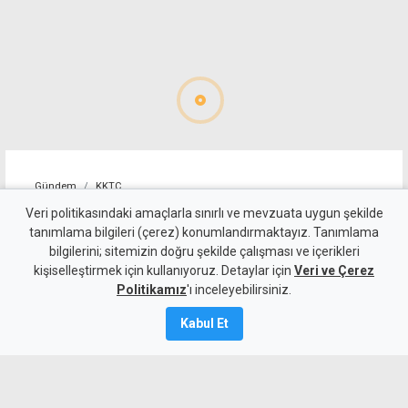
Gündem
KKTC
10 kişi kalan Beşiktaş'tan
Veri politikasındaki amaçlarla sınırlı ve mevzuata uygun şekilde
tanımlama bilgileri (çerez) konumlandırmaktayız. Tanımlama
altın değerinde galibiyet
bilgilerini; sitemizin doğru şekilde çalışması ve içerikleri
kişiselleştirmek için kullanıyoruz. Detaylar için
Veri ve Çerez
6 Ağustos 2026
Politikamız
'ı inceleyebilirsiniz.
A
A
Kabul Et
Beşiktaş, UEFA Avrupa Ligi 3. eleme turu
ilk maçında deplasmanda Hradec