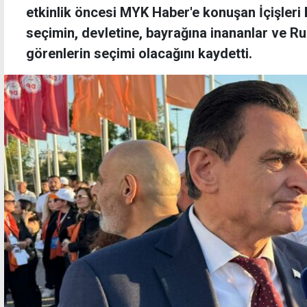
etkinlik öncesi MYK Haber'e konuşan İçişleri
seçimin, devletine, bayrağına inananlar ve R
görenlerin seçimi olacağını kaydetti.