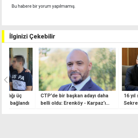
Bu habere bir yorum yapılmamış.
İlginizi Çekebilir
CTP'de bir başkan adayı daha
16 yıl sonra bir i
dı
belli oldu: Erenköy - Karpaz'ı
Sekreteri Guterr
geri alacağız
sonunda Kıbrıs'a 