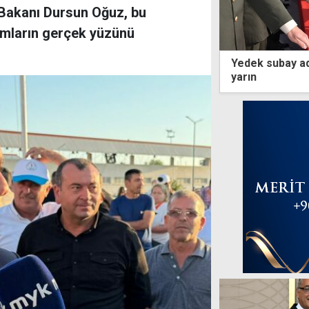
 Bakanı Dursun Oğuz, bu
umların gerçek yüzünü
Yedek subay ad
yarın