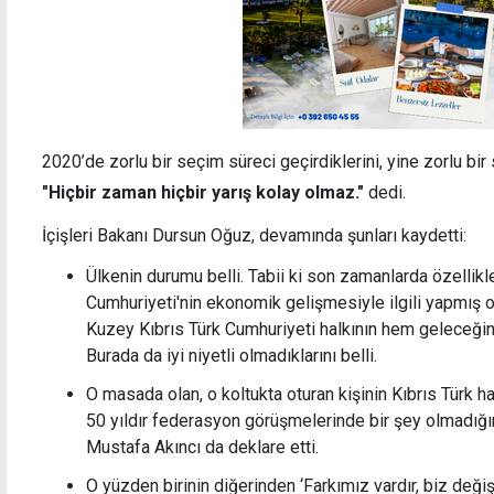
2020’de zorlu bir seçim süreci geçirdiklerini, yine zorlu bir
"Hiçbir zaman hiçbir yarış kolay olmaz."
dedi.
İçişleri Bakanı Dursun Oğuz, devamında şunları kaydetti:
Ülkenin durumu belli. Tabii ki son zamanlarda özellikl
Cumhuriyeti'nin ekonomik gelişmesiyle ilgili yapmış ol
Kuzey Kıbrıs Türk Cumhuriyeti halkının hem geleceğini
Burada da iyi niyetli olmadıklarını belli.
O masada olan, o koltukta oturan kişinin Kıbrıs Türk h
50 yıldır federasyon görüşmelerinde bir şey olmadığın
Mustafa Akıncı da deklare etti.
O yüzden birinin diğerinden ‘Farkımız vardır, biz değiş