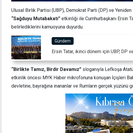
Ulusal Birlik Partisi (UBP), Demokrat Parti (DP) ve Yeniden
“Sağduyu Mutabakatı”
etkinliği ile Cumhurbaşkanı Ersin Ta
belirlediklerini kamuoyuna duyurdu.
Sendikalardan Maliye'ye: Bugün ödeme
Polis,
Gündem
yoksa, ek mesai de yok
ediyo
Ersin Tatar, ikinci dönem için UBP, DP 
“Birlikte Tamız, Birdir Davamız”
sloganıyla Lefkoşa Atatü
etkinlik öncesi MYK Haber mikrofonuna konuşan İçişleri Ba
devletine, bayrağına inananlar ve Rumların gerçek yüzünü gö