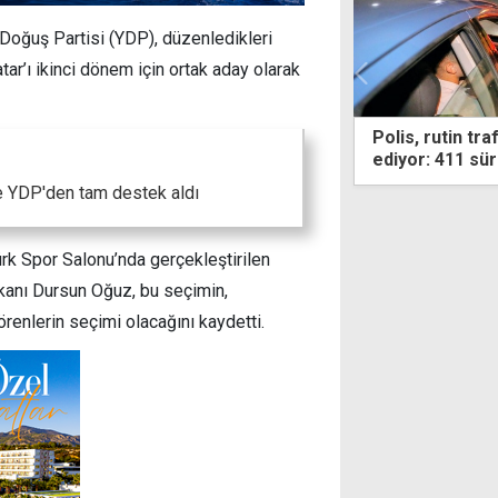
 Doğuş Partisi (YDP), düzenledikleri
tar’ı ikinci dönem için ortak aday olarak
 rutin trafik denetimlerine devam
131 kişiye KKTC
r: 411 sürücüye ceza
ve YDP'den tam destek aldı
rk Spor Salonu’nda gerçekleştirilen
kanı Dursun Oğuz, bu seçimin,
renlerin seçimi olacağını kaydetti.