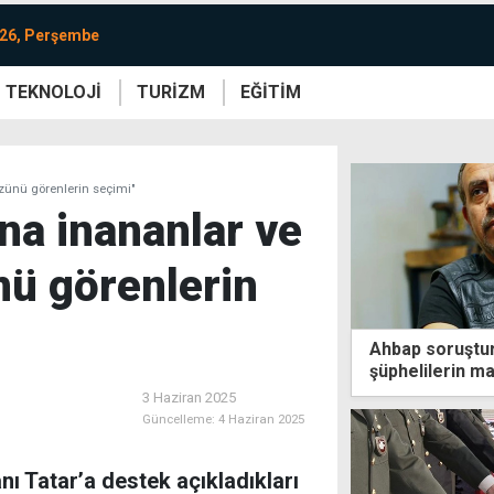
026, Perşembe
TEKNOLOJİ
TURİZM
EĞİTİM
re
Yaşam
Sanat
Etkinlik
üzünü görenlerin seçimi"
ına inananlar ve
ü görenlerin
Ahbap soruştu
şüphelilerin ma
3 Haziran 2025
Güncelleme:
4 Haziran 2025
ı Tatar’a destek açıkladıkları