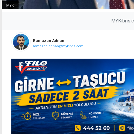
MYK
MYKibris.
Ramazan Adnan
ramazan.adnan@mykibris.com