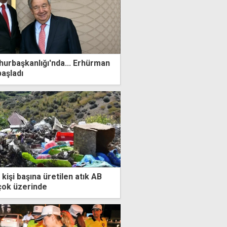
urbaşkanlığı'nda... Erhürman
başladı
 kişi başına üretilen atık AB
çok üzerinde