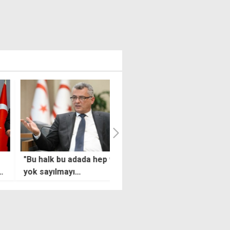
alk bu adada hep vardır ve
Kumyalı silosu en son ne
ayılmayı
zaman denetlendi?
llenmeyecektir"