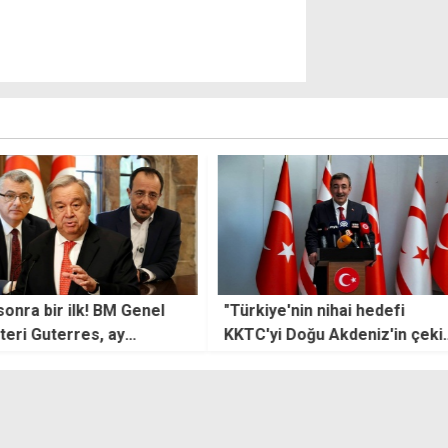
lk! BM Genel
"Türkiye'nin nihai hedefi
"Bu h
es, ay
KKTC'yi Doğu Akdeniz'in çekim
yok s
geliyor
merkezi haline getirmek"
kabu