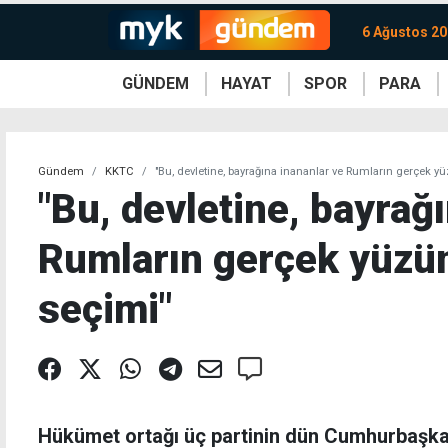
6 Ağustos 2
GÜNDEM
HAYAT
SPOR
PARA
KKTC
Magazin
KKTC
Ekonomi
Türkiye
Türkiye
Kripto
Sağlık
Güney
Avrupa
Döviz
Kadın
Dünya
Dünya
Borsa
Lezzetler
Çev
Gündem
KKTC
"Bu, devletine, bayrağına inananlar ve Rumların gerçek y
"Bu, devletine, bayrağ
Rumların gerçek yüzün
seçimi"
Hükümet ortağı üç partinin dün Cumhurbaşkan