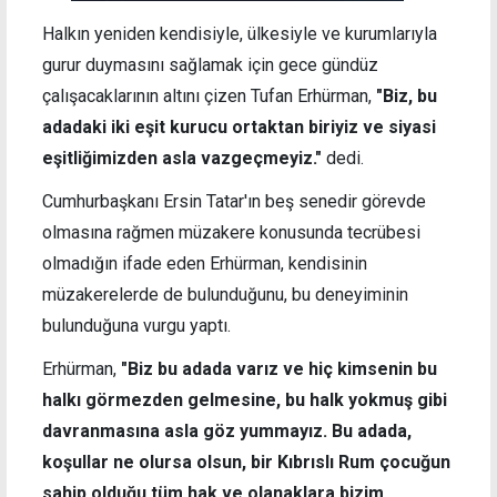
Halkın yeniden kendisiyle, ülkesiyle ve kurumlarıyla
gurur duymasını sağlamak için gece gündüz
çalışacaklarının altını çizen Tufan Erhürman,
"Biz, bu
adadaki iki eşit kurucu ortaktan biriyiz ve siyasi
eşitliğimizden asla vazgeçmeyiz."
dedi.
Cumhurbaşkanı Ersin Tatar'ın beş senedir görevde
olmasına rağmen müzakere konusunda tecrübesi
olmadığın ifade eden Erhürman, kendisinin
müzakerelerde de bulunduğunu, bu deneyiminin
bulunduğuna vurgu yaptı.
Erhürman,
"Biz bu adada varız ve hiç kimsenin bu
halkı görmezden gelmesine, bu halk yokmuş gibi
davranmasına asla göz yummayız. Bu adada,
koşullar ne olursa olsun, bir Kıbrıslı Rum çocuğun
sahip olduğu tüm hak ve olanaklara bizim