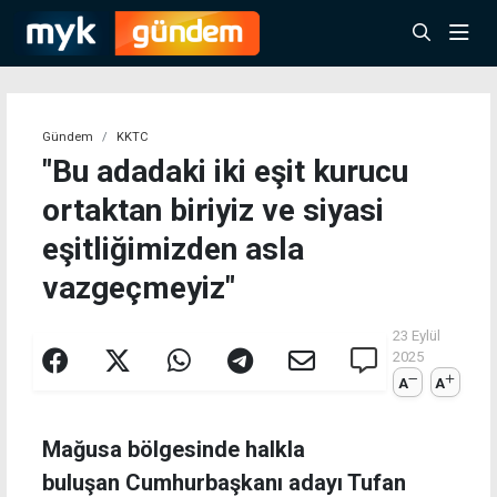
Gündem
KKTC
"Bu adadaki iki eşit kurucu
ortaktan biriyiz ve siyasi
eşitliğimizden asla
vazgeçmeyiz"
23 Eylül
2025
A
A
Mağusa bölgesinde halkla
buluşan Cumhurbaşkanı adayı Tufan