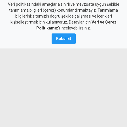
Allanazarov'un ölümünde 7
Veri politikasındaki amaçlarla sınırlı ve mevzuata uygun şekilde
tanımlama bilgileri (çerez) konumlandırmaktayız. Tanımlama
zanlıya ek tutukluluk:
bilgilerini; sitemizin doğru şekilde çalışması ve içerikleri
kişiselleştirmek için kullanıyoruz. Detaylar için
"Hakaret ve darp etti" diyerek
Veri ve Çerez
Politikamız
'ı inceleyebilirsiniz.
bıçaklamış
Kabul Et
6 Ağustos 2026
Güncelleme:
6 Ağustos
2026
A
A
Girne’de Nizam Allanazarov’un
bıçaklanarak öldürülmesiyle ilgili 7 zanlı
mahkemeye çıkarıldı. Polis, zanlılardan
M.G.'nin "kendisine hakaret ve darp
ettiği" gerekçesiyle Allanazarov’u 7 kez
bıçakladığını aktardı.