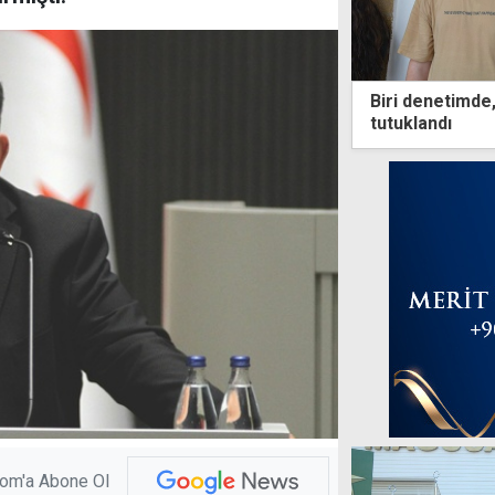
Biri denetimde,
tutuklandı
com'a Abone Ol