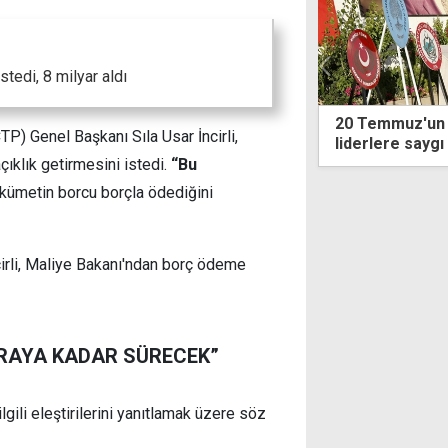
tedi, 8 milyar aldı
mmuz'un 52'inci yılında kurucu
Guterres, Kayıp
P) Genel Başkanı Sıla Usar İncirli,
ere saygı duruşu
etti
klık getirmesini istedi.
“Bu
hükümetin borcu borçla ödediğini
cirli, Maliye Bakanı'ndan borç ödeme
ORAYA KADAR SÜRECEK”
lgili eleştirilerini yanıtlamak üzere söz