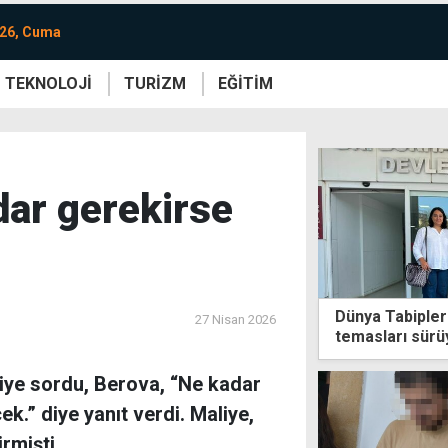
026, Cuma
TEKNOLOJİ
TURİZM
EĞİTİM
re
Yaşam
Sanat
Etkinlik
ar gerekirse
Dünya Tabipler 
27 Nisan 2026
temasları sürü
diye sordu, Berova, “Ne kadar
.” diye yanıt verdi. Maliye,
rmişti.