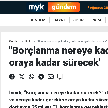
7 Ağustos 2
GÜNDEM
HAYAT
SPOR
PARA
KKTC
Magazin
KKTC
Ekonomi
Türkiye
Türkiye
Kripto
Sağlık
Güney
Avrupa
Döviz
Kadın
Dünya
Dünya
Borsa
Lezzetler
Çev
Gündem
KKTC
"Borçlanma nereye kadar gerekirse oraya kadar sürecek"
"Borçlanma nereye kad
oraya kadar sürecek"
İncirli, “Borçlanma nereye kadar sürecek?” 
ve nereye kadar gerekirse oraya kadar sürecek
dört ayda 25 milyar TL borçlanma gerçekleşti