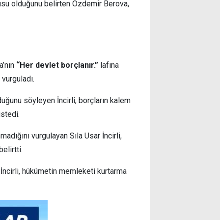
onusu olduğunu belirten Özdemir Berova,
a’nın
“Her devlet borçlanır.”
lafına
vurguladı.
ğunu söyleyen İncirli, borçların kalem
stedi.
adığını vurgulayan Sıla Usar İncirli,
lirtti.
İncirli, hükümetin memleketi kurtarma