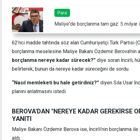
Para
Maliye'de borçlanma tam gaz: 5 milyar is
Çeler'den karma oy ve seçim sistemi
20 Te
62'nci madde tahtında söz alan Cumhuriyetçi Türk Partisi (CT
tartışmalarına tepki
liderl
borçlanma meselesine Maliye Bakanı Özdemir Berova'nın açı
borçlanma nereye kadar sürecek?”
diye soran İncirli, 
belirterek, bunun da nereye kadar süreceğini de sordu.
“Nasıl memleketi bu hale getirdiniz?”
diyen Sıla Usar İn
planını anlatmasını istedi.
BEROVA'DAN "NEREYE KADAR GEREKİRSE 
YANITI
Maliye Bakanı Özdemir Berova ise, İncirli’nin borçlanma ile i
aldı.