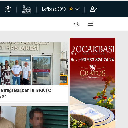
Lefkoşa 30°C
Birliği Başkanı'nın KKTC
yor