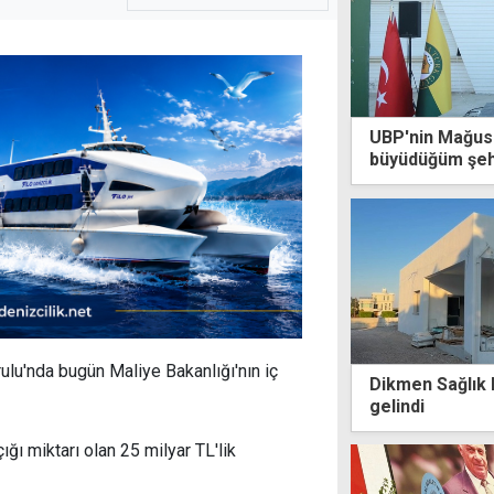
UBP'nin Mağus
büyüdüğüm şeh
inanıyorum
lu'nda bugün Maliye Bakanlığı'nın iç
Dikmen Sağlık 
gelindi
ığı miktarı olan 25 milyar TL'lik