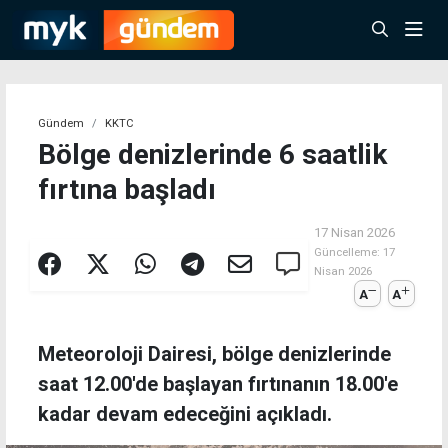
Gündem
KKTC
Bölge denizlerinde 6 saatlik
fırtına başladı
17 Nisan 2026
Güncelleme:
17
Nisan 2026
A
A
Meteoroloji Dairesi, bölge denizlerinde
saat 12.00'de başlayan fırtınanın 18.00'e
kadar devam edeceğini açıkladı.