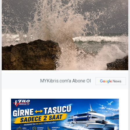
MYKibris.com'a Abone Ol