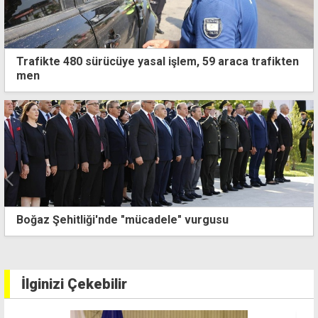
Trafikte 480 sürücüye yasal işlem, 59 araca trafikten
men
Polisi görünce kaçmaya çalışan zanlının evinden 3
kilo uyuşturucu çıktı
İlginizi Çekebilir