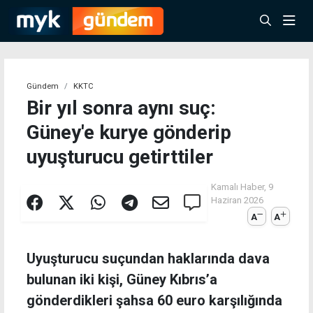
Gündem
KKTC
Bir yıl sonra aynı suç:
Güney'e kurye gönderip
uyuşturucu getirttiler
Kamalı Haber,
9
Haziran 2026
A
A
Uyuşturucu suçundan haklarında dava
bulunan iki kişi, Güney Kıbrıs’a
gönderdikleri şahsa 60 euro karşılığında