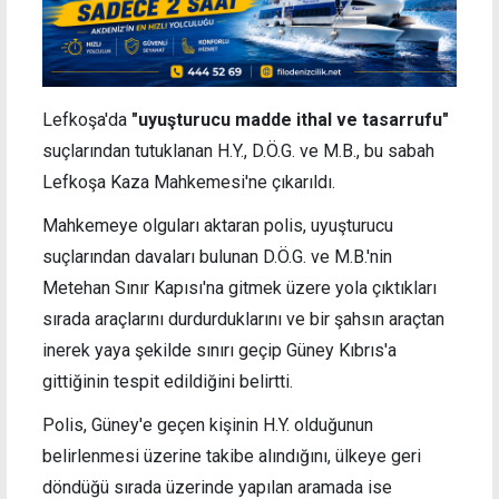
Lefkoşa'da
"uyuşturucu madde ithal ve tasarrufu"
suçlarından tutuklanan H.Y., D.Ö.G. ve M.B., bu sabah
Lefkoşa Kaza Mahkemesi'ne çıkarıldı.
Mahkemeye olguları aktaran polis, uyuşturucu
suçlarından davaları bulunan D.Ö.G. ve M.B.'nin
Metehan Sınır Kapısı'na gitmek üzere yola çıktıkları
sırada araçlarını durdurduklarını ve bir şahsın araçtan
inerek yaya şekilde sınırı geçip Güney Kıbrıs'a
gittiğinin tespit edildiğini belirtti.
Polis, Güney'e geçen kişinin H.Y. olduğunun
belirlenmesi üzerine takibe alındığını, ülkeye geri
döndüğü sırada üzerinde yapılan aramada ise