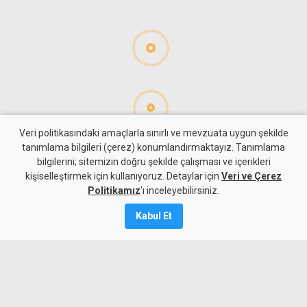
Veri politikasındaki amaçlarla sınırlı ve mevzuata uygun şekilde
tanımlama bilgileri (çerez) konumlandırmaktayız. Tanımlama
bilgilerini; sitemizin doğru şekilde çalışması ve içerikleri
Gündem
KKTC
kişiselleştirmek için kullanıyoruz. Detaylar için
Veri ve Çerez
Girne-Değirmenlik Dağ
Politikamız
'ı inceleyebilirsiniz.
Yolu'nun bir bölümü yarın
Kabul Et
trafiğe kapatılacak
8 Ağustos 2026
Güncelleme:
8 Ağustos
2026