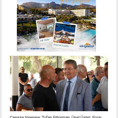
Cenaze törenine; Tufan Erhürman, Ünal Üstel, Ersin