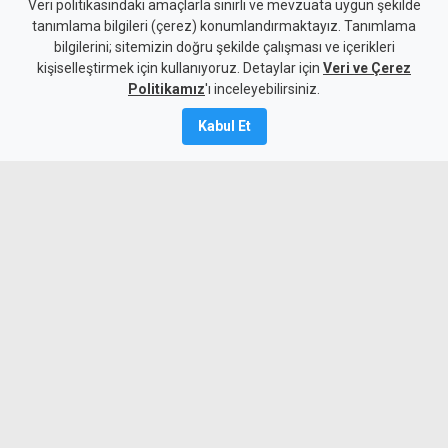
Veri politikasındaki amaçlarla sınırlı ve mevzuata uygun şekilde
tanımlama bilgileri (çerez) konumlandırmaktayız. Tanımlama
bilgilerini; sitemizin doğru şekilde çalışması ve içerikleri
Gündem
KKTC
kişiselleştirmek için kullanıyoruz. Detaylar için
Veri ve Çerez
Holguin: Başarı, nihai
Politikamız
'ı inceleyebilirsiniz.
anlaşmaya ulaşacak süreci
Kabul Et
kurmaktır
9 Ağustos 2026
Güncelleme:
9 Ağustos
2026
A
A
BM Temsilcisi Holguin, açık uçlu
müzakerelerin geride kalması ve
tarafların yöntem ve hedefi belli
çerçevede anlaşması gerektiğini