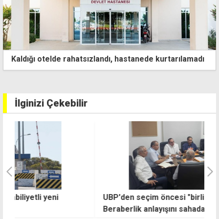
Geçitköy'deki ölümlü kazaya neden olan sürücü "167
miligram alkollü çıktı"
İlginizi Çekebilir
UBP'den seçim öncesi "birlik" mesajı:
B
Beraberlik anlayışını sahada da görünür
v