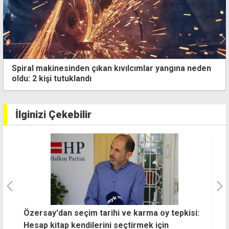
Spiral makinesinden çıkan kıvılcımlar yangına neden
oldu: 2 kişi tutuklandı
İlginizi Çekebilir
:
Geri geri gelen araç yaşlı yayaya çarptı!
K