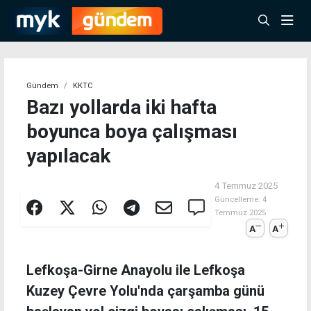
Gündem
KKTC
Bazı yollarda iki hafta
boyunca boya çalışması
yapılacak
4 Temmuz 2025
Güncelleme:
4
Temmuz 2025
A
A
Lefkoşa-Girne Anayolu ile Lefkoşa
Kuzey Çevre Yolu'nda çarşamba günü