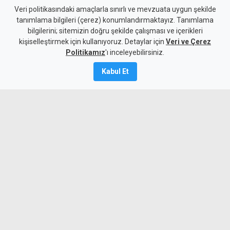
10 kişi kalan Beşiktaş'tan
Veri politikasındaki amaçlarla sınırlı ve mevzuata uygun şekilde
tanımlama bilgileri (çerez) konumlandırmaktayız. Tanımlama
altın değerinde galibiyet
bilgilerini; sitemizin doğru şekilde çalışması ve içerikleri
kişiselleştirmek için kullanıyoruz. Detaylar için
Veri ve Çerez
6 Ağustos 2026
Politikamız
'ı inceleyebilirsiniz.
A
A
Kabul Et
Beşiktaş, UEFA Avrupa Ligi 3. eleme turu
ilk maçında deplasmanda Hradec
Kralove'yi 1-0 mağlup ederek rövanş
öncesi önemli avantaj elde etti. Siyah-
beyazlılar, 10 kişi kalmasına rağmen
Semih Kılıçsoy'un golüyle galibiyete
uzandı.