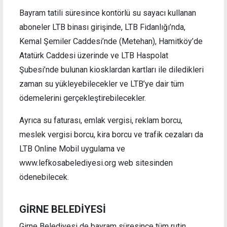
Bayram tatili süresince kontörlü su sayacı kullanan
aboneler LTB binası girişinde, LTB Fidanlığı’nda,
Kemal Şemiler Caddesi’nde (Metehan), Hamitköy’de
Atatürk Caddesi üzerinde ve LTB Haspolat
Şubesi’nde bulunan kiosklardan kartları ile diledikleri
zaman su yükleyebilecekler ve LTB’ye dair tüm
ödemelerini gerçekleştirebilecekler.
Ayrıca su faturası, emlak vergisi, reklam borcu,
meslek vergisi borcu, kira borcu ve trafik cezaları da
LTB Online Mobil uygulama ve
www.lefkosabelediyesi.org web sitesinden
ödenebilecek.
GİRNE BELEDİYESİ
Girne Belediyesi de bayram süresince tüm rutin