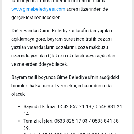
tatil boyunca, fatura ödemelerini online olarak
www.girnebelediyesi.com
adresi üzerinden de
gerçekleştirebilecekler.
Diğer yandan Girne Belediyesi tarafından yapılan
açıklamaya göre, bayram süresince trafik cezası
yazılan vatandaşların cezalarını, ceza makbuzu
üzerinde yer alan QR kodu okutarak veya açık olan
veznelerden ödeyebilecek.
Bayram tatili boyunca Girne Belediyesi'nin aşağıdaki
birimleri halka hizmet vermek için hazır durumda
olacak
Bayındırlık, İmar: 0542 852 21 18 / 0548 881 21
14,
Temizlik İşleri: 0533 825 17 03 / 0533 841 38
39,