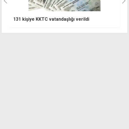
BKP'den hükümete çağrı: Ev 
ndaşlığı verildi
bir an önce geçirilmeli