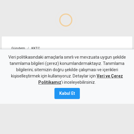
Gündem
KKTC
Geçitköy'deki ölümlü kazada
Veri politikasındaki amaçlarla sınırlı ve mevzuata uygun şekilde
tanımlama bilgileri (çerez) konumlandırmaktayız. Tanımlama
sürücüyü gizlemeye
bilgilerini; sitemizin doğru şekilde çalışması ve içerikleri
kişiselleştirmek için kullanıyoruz. Detaylar için
çalıştılar: 4 kişi tutuklandı
Veri ve Çerez
Politikamız
'ı inceleyebilirsiniz.
7 Ağustos 2026
Kabul Et
Güncelleme:
8 Ağustos
2026
A
A
Geçitköy’de Turan Obalı’nın yaşamını