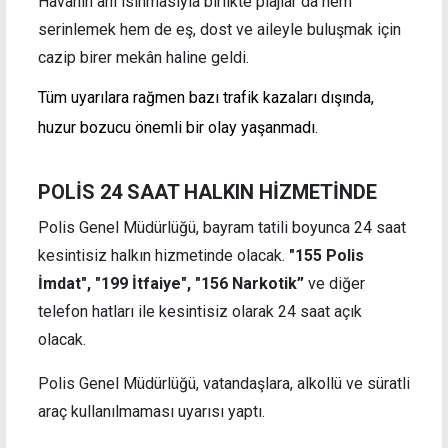
Havanın ani ısınmasıyla birlikte plajlar da hem
serinlemek hem de eş, dost ve aileyle buluşmak için
cazip birer mekân haline geldi.
Tüm uyarılara rağmen bazı trafik kazaları dışında,
huzur bozucu önemli bir olay yaşanmadı.
POLİS 24 SAAT HALKIN HİZMETİNDE
Polis Genel Müdürlüğü, bayram tatili boyunca 24 saat
kesintisiz halkın hizmetinde olacak.
"155 Polis
İmdat", "199 İtfaiye", "156 Narkotik”
ve diğer
telefon hatları ile kesintisiz olarak 24 saat açık
olacak.
Polis Genel Müdürlüğü, vatandaşlara, alkollü ve süratli
araç kullanılmaması uyarısı yaptı.