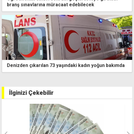
branş sınavlarına müracaat edebilecek
mda
3,5 yıl önce Adem Kocabaş'ın yaşamını yitirdiği
kazada itham duruşması bir kez daha ertelendi
İlginizi Çekebilir