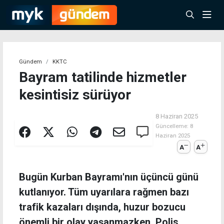
Gündem
KKTC
Bayram tatilinde hizmetler
kesintisiz sürüyor
8 Haziran 2025
Güncelleme:
8
Haziran 2025
A
A
Bugün Kurban Bayramı'nın üçüncü günü
kutlanıyor. Tüm uyarılara rağmen bazı
trafik kazaları dışında, huzur bozucu
önemli bir olay yaşanmazken, Polis