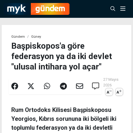
Gündem
Güney
Başpiskopos'a göre
federasyon ya da iki devlet
"ulusal intihara yol açar"
27 Mayıs
2026
A
A
Rum Ortodoks Kilisesi Başpiskoposu
Yeorgios, Kıbrıs sorununa iki bölgeli iki
toplumlu federasyon ya da iki devletli