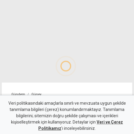
Gündem
Güney
Sınır kapılarında geçici
Veri politikasındaki amaçlarla sınırlı ve mevzuata uygun şekilde
tanımlama bilgileri (çerez) konumlandırmaktayız. Tanımlama
aksama: Rum motosikletliler
bilgilerini; sitemizin doğru şekilde çalışması ve içerikleri
kişiselleştirmek için kullanıyoruz. Detaylar için
eylem yaptı
Veri ve Çerez
Politikamız
'ı inceleyebilirsiniz.