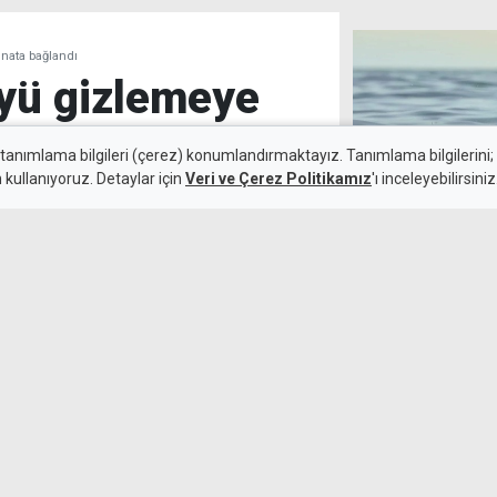
nata bağlandı
yü gizlemeye
ata bağlandı
 tanımlama bilgileri (çerez) konumlandırmaktayız. Tanımlama bilgilerini; s
n kullanıyoruz. Detaylar için
Veri ve Çerez Politikamız
'ı inceleyebilirsiniz
Kaplıca'da peş 
Kamalı Haber,
8 Ağustos 2026
hastaneye kaldı
mını yitirdiği kazada
lundukları gerekçesiyle
Hijyen eksikle
cezai işlem