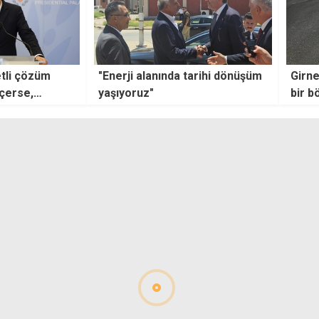
tarihi dönüşüm
Girne-Değirmenlik Dağ Yolu'nun
Sahte
bir bölümü trafiğe kapalı
vurg