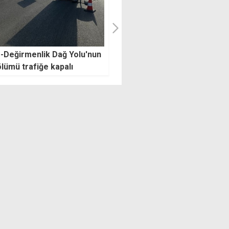
 sigorta poliçesi
Rum ve Yunanlı motosikletlil
ununda yeni tutuklama
İsak ve Solomu için bugün
eylem yapacak