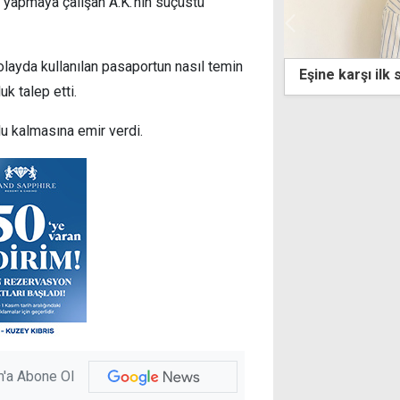
 yapmaya çalışan A.K.'nin suçüstü
 olayda kullanılan pasaportun nasıl temin
Eşine karşı ilk suçu değilmiş: Çok pişmanım
Hellim s
uk talep etti.
u kalmasına emir verdi.
'a Abone Ol