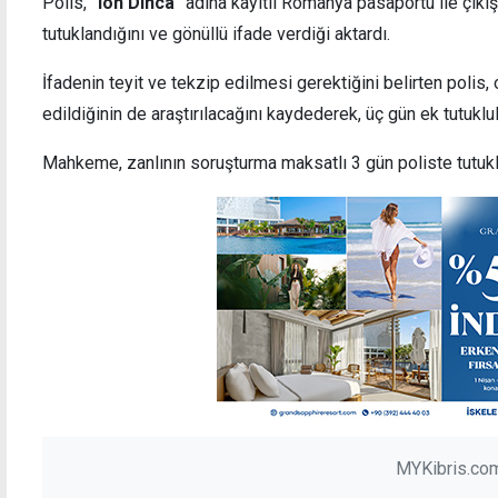
Polis,
"Ion Dinca"
adına kayıtlı Romanya pasaportu ile çıkış
tutuklandığını ve gönüllü ifade verdiği aktardı.
İfadenin teyit ve tekzip edilmesi gerektiğini belirten polis,
i
Cumhurbaşkanlığında Barış ve Özgürlük
edildiğinin de araştırılacağını kaydederek, üç gün ek tutuklul
Bayramı resepsiyonu düzenlendi
Mahkeme, zanlının soruşturma maksatlı 3 gün poliste tutukl
MYKibris.com