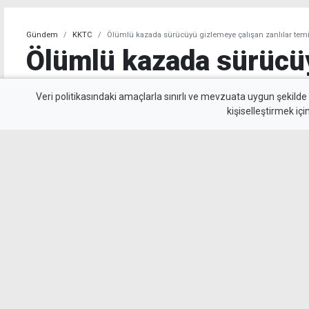
Gündem
KKTC
Ölümlü kazada sürücüyü gizlemeye çalışan zanlılar temi
Ölümlü kazada sürücü
çalışan zanlılar temin
Veri politikasındaki amaçlarla sınırlı ve mevzuata uygun şekilde
kişiselleştirmek içi
Geçitköy’de 85 yaşındaki Turan Obalı’nın yaşa
sürücüyü gizleyerek polise yalan beyanda bu
tutuklanan zanlılar teminata bağlandı.