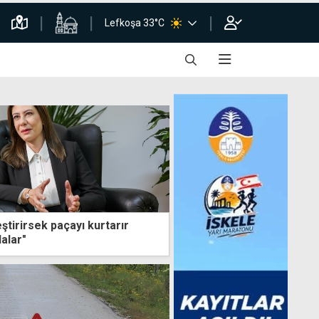
Lefkoşa 33°C
eştirirsek paçayı kurtarır
alar"