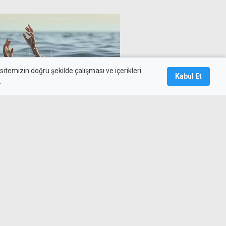
itemizin doğru şekilde çalışması ve içerikleri
Kabul Et
.
peşe boğulma vakası: 4 kişi
rıldı
rini gidermeyen işletmeye