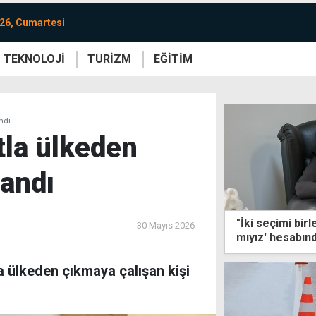
26, Cumartesi
TEKNOLOJİ
TURİZM
EĞİTİM
re
Yaşam
Sanat
Etkinlik
ndı
tla ülkeden
landı
"İki seçimi birl
30 Mayıs 2026
mıyız' hesabınd
 ülkeden çıkmaya çalışan kişi