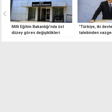
"Türkiye, iki devletli çözüm
"Enerji alanında 
talebinden vazgeçerse,
yaşıyoruz"
genişletilmiş konferans daha
erken yapılabilir"