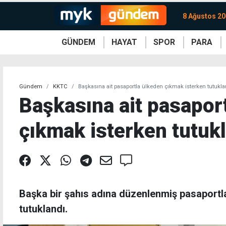
8 Ağustos 20
GÜNDEM
HAYAT
SPOR
PARA
KKTC
Magazin
KKTC
Ekonomi
Türkiye
Türkiye
Kripto
Sağlık
Güney
Avrupa
Döviz
Kadın
Dünya
Dünya
Borsa
Lezzetler
Çev
Gündem
KKTC
Başkasına ait pasaportla ülkeden çıkmak isterken tutukla
Başkasına ait pasapor
çıkmak isterken tutuk
Başka bir şahıs adına düzenlenmiş pasaportla
tutuklandı.