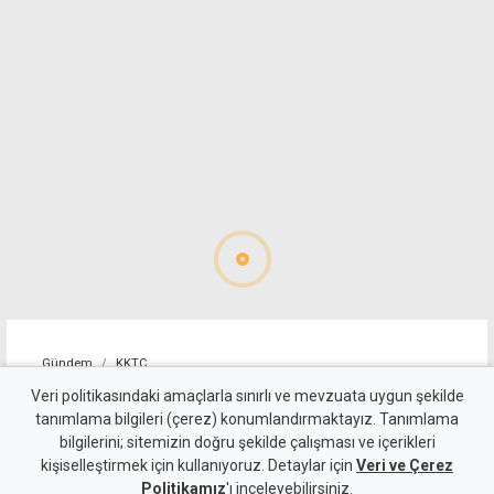
Gündem
KKTC
Girne-Değirmenlik Dağ
Veri politikasındaki amaçlarla sınırlı ve mevzuata uygun şekilde
tanımlama bilgileri (çerez) konumlandırmaktayız. Tanımlama
Yolu'nun bir bölümü trafiğe
bilgilerini; sitemizin doğru şekilde çalışması ve içerikleri
kişiselleştirmek için kullanıyoruz. Detaylar için
kapatılacak
Veri ve Çerez
Politikamız
'ı inceleyebilirsiniz.