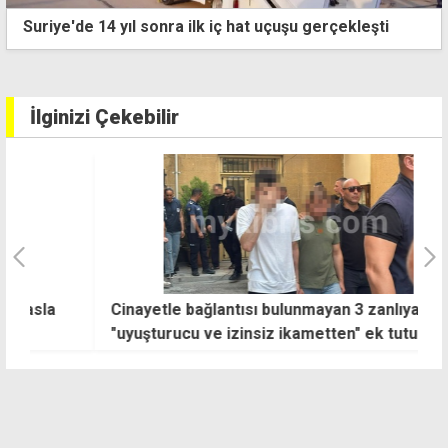
Lapta'daki cinsel taciz soruşturmasında mağdur
sayısı 7'ye yükseldi
İlginizi Çekebilir
Cinayetle bağlantısı bulunmayan 3 zanlıya
A
"uyuşturucu ve izinsiz ikametten" ek tutukluluk
tu