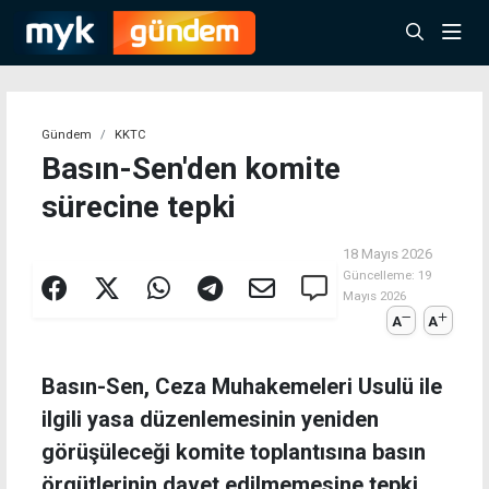
Gündem
KKTC
Basın-Sen'den komite
sürecine tepki
18 Mayıs 2026
Güncelleme:
19
Mayıs 2026
A
A
Basın-Sen, Ceza Muhakemeleri Usulü ile
ilgili yasa düzenlemesinin yeniden
görüşüleceği komite toplantısına basın
örgütlerinin davet edilmemesine tepki