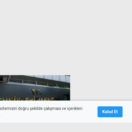
itemizin doğru şekilde çalışması ve içerikleri
Kabul Et
.
'nin kararına tepki: Alçakça
dırıyor, yok hükmünde