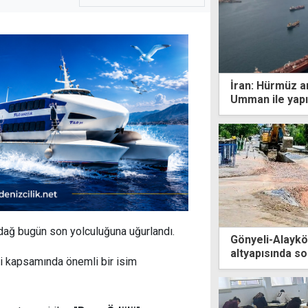
İran: Hürmüz an
Umman ile yapı
dağ bugün son yolculuğuna uğurlandı.
Gönyeli-Alayk
altyapısında so
ri kapsamında önemli bir isim