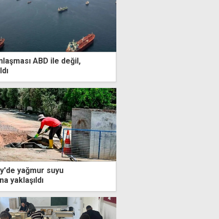
laşması ABD ile değil,
ldı
öy'de yağmur suyu
na yaklaşıldı