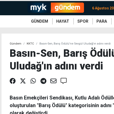
6 Ağustos 2
GÜNDEM
HAYAT
SPOR
PARA
KKTC
Magazin
KKTC
Ekonomi
Türkiye
Türkiye
Kripto
Sağlık
Güney
Avrupa
Döviz
Kadın
Dünya
Dünya
Borsa
Lezzetler
Çev
Gündem
KKTC
Basın-Sen, Barış Ödülü'ne Sevgül Uludağ'ın adını verdi
Basın-Sen, Barış Ödül
Uludağ'ın adını verdi
Basın Emekçileri Sendikası, Kutlu Adalı Ödül
oluşturulan "Barış Ödülü" kategorisinin adını
olarak değiştirdi.