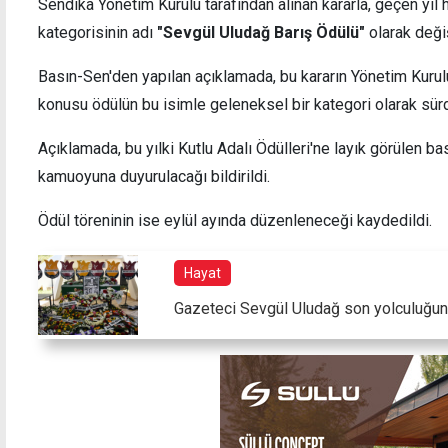
Sendika Yönetim Kurulu tarafından alınan kararla, geçen yıl 
kategorisinin adı
"Sevgül Uludağ Barış Ödülü"
olarak değiş
Basın-Sen'den yapılan açıklamada, bu kararın Yönetim Kurulu 
konusu ödülün bu isimle geleneksel bir kategori olarak sürd
"Gündemimizde ittifak ve baraj konusu yok"
Öğret
Açıklamada, bu yılki Kutlu Adalı Ödülleri'ne layık görülen b
kamuoyuna duyurulacağı bildirildi.
Ödül töreninin ise eylül ayında düzenleneceği kaydedildi.
Hayat
Gazeteci Sevgül Uludağ son yolculuğun