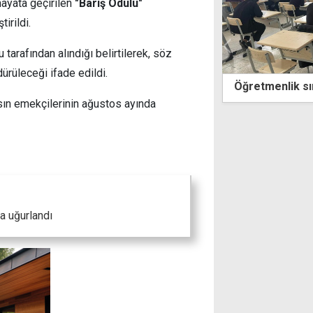
hayata geçirilen
"Barış Ödülü"
tirildi.
tarafından alındığı belirtilerek, söz
ürüleceği ifade edildi.
menlik sınavları bugün başlıyor
Bakan Yumaklı:
2027'de ulaşac
asın emekçilerinin ağustos ayında
a uğurlandı