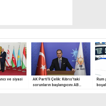
Kıbrıs'taki
Rum polisi alarma geçti, binalar
"DP 
gıcını AB
boşaltıldı
sayıl
alaca