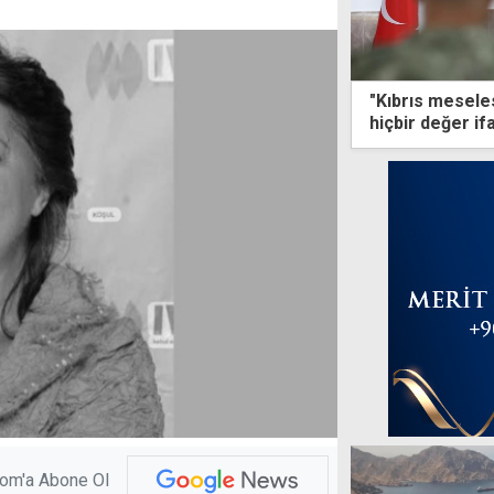
"Kıbrıs meseles
hiçbir değer if
com'a Abone Ol