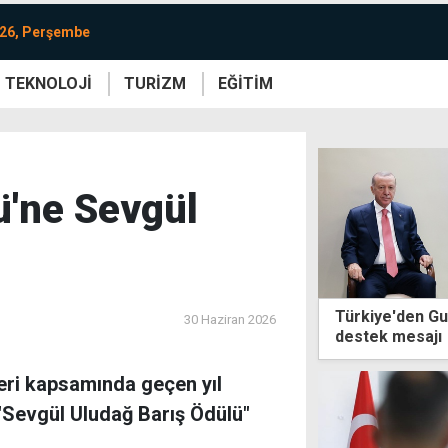
026, Perşembe
TEKNOLOJİ
TURİZM
EĞİTİM
re
Yaşam
Sanat
Etkinlik
ü'ne Sevgül
Türkiye'den Gut
30 Haziran 2026
destek mesajı
leri kapsamında geçen yıl
 "Sevgül Uludağ Barış Ödülü"