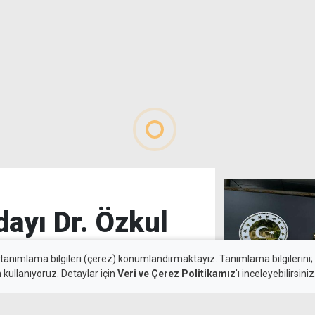
ayı Dr. Özkul
 tanımlama bilgileri (çerez) konumlandırmaktayız. Tanımlama bilgilerini; s
n kullanıyoruz. Detaylar için
Veri ve Çerez Politikamız
'ı inceleyebilirsiniz
6 Ağustos 2026
Türkiye'den AP
Güncelleme:
6 Ağustos 2026
iftiralar barın