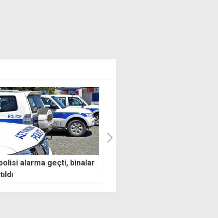
ve YDP hükümet içinde yok
Guterres'ten Erhürman'la
ıyor, UBP en büyük dersi
görüşmesi sonrası ilk
k"
değerlendirme