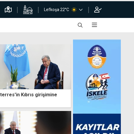
Lefkoşa 22°C
erres'in Kıbrıs girişimine