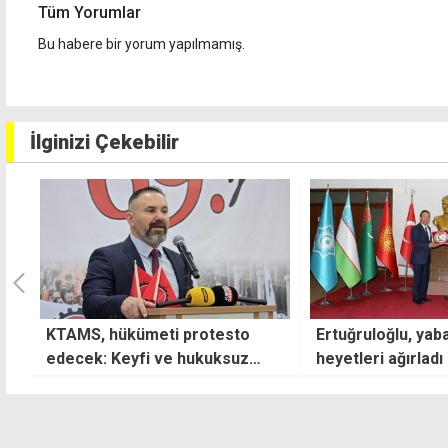
Tüm Yorumlar
Bu habere bir yorum yapılmamış.
İlginizi Çekebilir
Ertuğruloğlu, yabancı ve siyasi
AK Parti'li Çelik: 
heyetleri ağırladı
sorunların başlan
oluşturdu