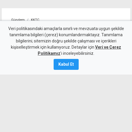
Gündem
KKTC
Dut Deresi Kanal Projesi'nde
Veri politikasındaki amaçlarla sınırlı ve mevzuata uygun şekilde
tanımlama bilgileri (çerez) konumlandırmaktayız. Tanımlama
korkuluk montajı başladı
bilgilerini; sitemizin doğru şekilde çalışması ve içerikleri
kişiselleştirmek için kullanıyoruz. Detaylar için
Veri ve Çerez
8 Ağustos 2026
Politikamız
'ı inceleyebilirsiniz.
Güncelleme:
8 Ağustos
2026
Kabul Et
A
A
Gönyeli Alayköy Belediye Başkanı
Hüseyin Amcaoğlu, Dut Deresi Kanal
Projesi'nde kanalın tamamlanan
bölümlerinde, ihtiyaç duyulan noktalarda
güvenliği sağlayacak panel çit ve