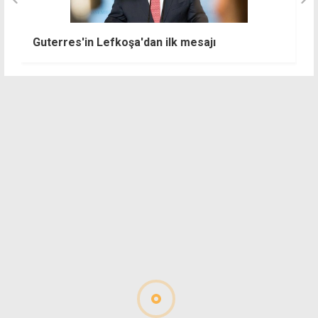
Le
Guterres'in Lefkoşa'dan ilk mesajı
t