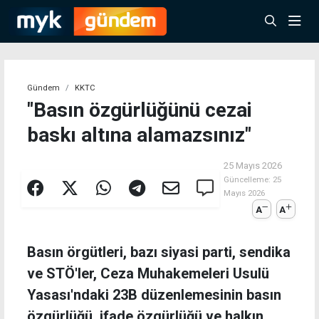
Gündem
KKTC
"Basın özgürlüğünü cezai
baskı altına alamazsınız"
25 Mayıs 2026
Güncelleme:
25
Mayıs 2026
A
A
Basın örgütleri, bazı siyasi parti, sendika
ve STÖ'ler, Ceza Muhakemeleri Usulü
Yasası'ndaki 23B düzenlemesinin basın
özgürlüğü, ifade özgürlüğü ve halkın