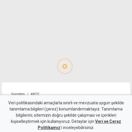
Gündem
KKTC
Öztürkler'den Fidan'a
Veri politikasındaki amaçlarla sınırlı ve mevzuata uygun şekilde
tanımlama bilgileri (çerez) konumlandırmaktayız. Tanımlama
teşekkür: Egemen eşitlikten
bilgilerini; sitemizin doğru şekilde çalışması ve içerikleri
kişiselleştirmek için kullanıyoruz. Detaylar için
taviz verilmeyecek
Veri ve Çerez
Politikamız
'ı inceleyebilirsiniz.