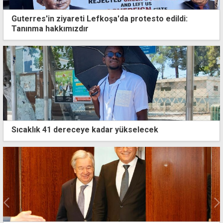
Guterres'in ziyareti Lefkoşa'da protesto edildi:
Tanınma hakkımızdır
Sıcaklık 41 dereceye kadar yükselecek