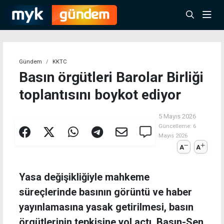
Gündem
KKTC
Basın örgütleri Barolar Birliği
toplantısını boykot ediyor
5 Mayıs 2026
Güncelleme:
6
Mayıs 2026
A
A
Yasa değişikliğiyle mahkeme
süreçlerinde basının görüntü ve haber
yayınlamasına yasak getirilmesi, basın
örgütlerinin tepkisine yol açtı. Basın-Sen