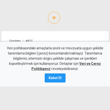
Gündem
KKTC
10 kişi kalan Beşiktaş'tan
Veri politikasındaki amaçlarla sınırlı ve mevzuata uygun şekilde
tanımlama bilgileri (çerez) konumlandırmaktayız. Tanımlama
altın değerinde galibiyet
bilgilerini; sitemizin doğru şekilde çalışması ve içerikleri
kişiselleştirmek için kullanıyoruz. Detaylar için
Veri ve Çerez
6 Ağustos 2026
Politikamız
'ı inceleyebilirsiniz.
A
A
Kabul Et
Beşiktaş, UEFA Avrupa Ligi 3. eleme turu
ilk maçında deplasmanda Hradec
Kralove'yi 1-0 mağlup ederek rövanş