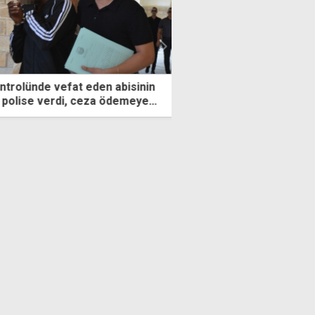
ünde vefat eden abisinin
KTAMS, hükümeti protes
ise verdi, ceza ödemeye
ve hukuksuz uygulamalar
ndı