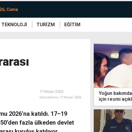
026, Cuma
TEKNOLOJİ
TURİZM
EĞİTİM
re
Yaşam
Sanat
Etkinlik
rarası
17 Nisan 2026
Yoğun bakımda
Güncelleme:
17 Nisan 2026
için resmi açı
mu 2026’na katıldı. 17–19
50’den fazla ülkeden devlet
rası kuruluş katılıyor.