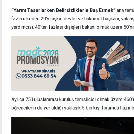
“Yarını Tasarlarken Belirsizliklerle Baş Etmek”
ana tema
fazla ülkeden 20’yi aşkın devlet ve hükümet başkanı, yakl
yardımcısı, 40’tan fazlası dışişleri bakanı olmak üzere 50’ni
Metropol süpermarkette saldırı: 2 kişi ağır
20 Te
yaralandı
kapan
Ayrıca 75’i uluslararası kuruluş temsilcisi olmak üzere 460
öğrencilerin de yer aldığı yaklaşık 5 bin kişi forumda hazır 