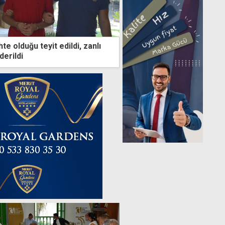
e olduğu teyit edildi, zanlı
erildi