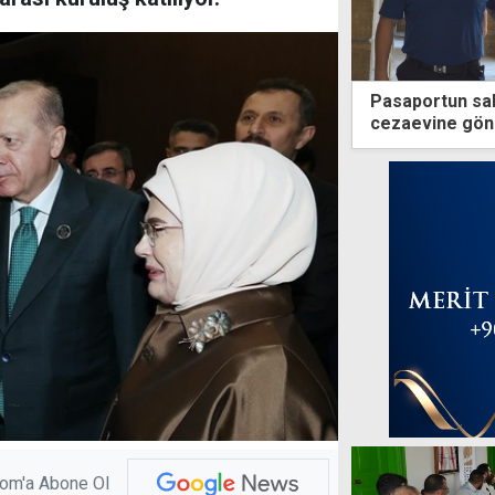
Pasaportun saht
cezaevine gönd
com'a Abone Ol