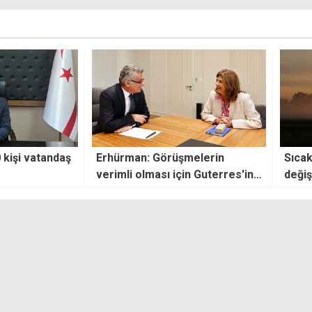
 kişi vatandaş
Erhürman: Görüşmelerin
Sıcak
verimli olması için Guterres'in
değiş
çabalarına katkı koymaya
devam edeceğiz