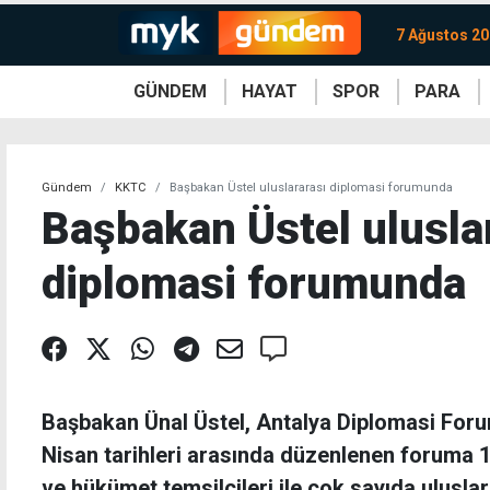
7 Ağustos 2
GÜNDEM
HAYAT
SPOR
PARA
KKTC
Magazin
KKTC
Ekonomi
Türkiye
Türkiye
Kripto
Sağlık
Güney
Avrupa
Döviz
Kadın
Dünya
Dünya
Borsa
Lezzetler
Çev
Gündem
KKTC
Başbakan Üstel uluslararası diplomasi forumunda
Başbakan Üstel ulusla
diplomasi forumunda
Başbakan Ünal Üstel, Antalya Diplomasi Foru
Nisan tarihleri arasında düzenlenen foruma 1
ve hükümet temsilcileri ile çok sayıda uluslara