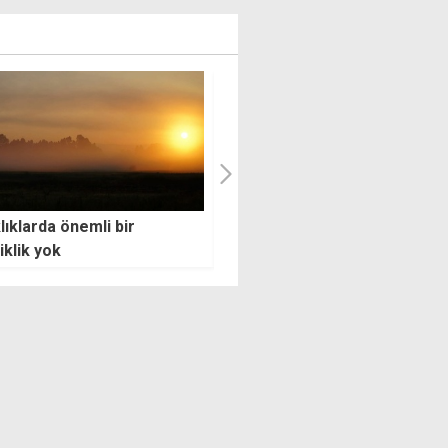
lıklarda önemli bir
Özersay'dan seçim tarihi ve
iklik yok
karma oy tepkisi: Hesap kita
kendilerini seçtirmek için