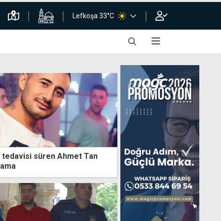
Lefkoşa 33°C
 tedavisi süren Ahmet Tan
klama