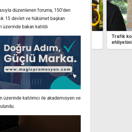
sıyla düzenlenen foruma, 150’den
aşık 15 devlet ve hükümet başkan
n üzerinde bakan katıldı.
mmuz'da Lefkoşa'da bazı yollar
Trafik kontrol
acak
ehliyetini pol
gidince tutukla
’ın üzerinde katılımcı ile akademisyen ve
bulundu.