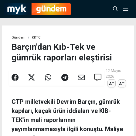
Gündem
KKTC
Barçın'dan Kıb-Tek ve
gümrük raporları eleştirisi
12 Mayıs
2026
A
A
CTP milletvekili Devrim Barçın, gümrük
kapıları, kaçak ürün iddiaları ve KIB-
TEK’in mali raporlarının
yayımlanmamasıyla ilgili konuştu. Maliye