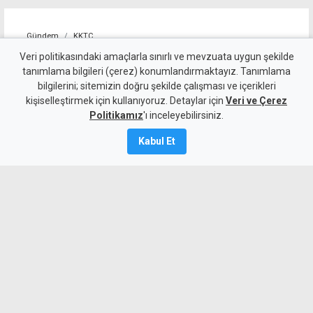
Gündem
KKTC
Taçoy'dan seçim yorumu:
Veri politikasındaki amaçlarla sınırlı ve mevzuata uygun şekilde
tanımlama bilgileri (çerez) konumlandırmaktayız. Tanımlama
UBP'nin en kötü hali CTP'nin
bilgilerini; sitemizin doğru şekilde çalışması ve içerikleri
kişiselleştirmek için kullanıyoruz. Detaylar için
en iyi haliyle yarışabilecek
Veri ve Çerez
Politikamız
'ı inceleyebilirsiniz.
durumda
Kabul Et
7 Ağustos 2026
Güncelleme:
7 Ağustos
2026
A
A
UBP Milletvekili Hasan Taçoy, UBP'nin
tek rakibinin yine UBP olduğunu ifade
ederken, partinin seçimlerde en az
yüzde 28-30 oy alacağını, adayların