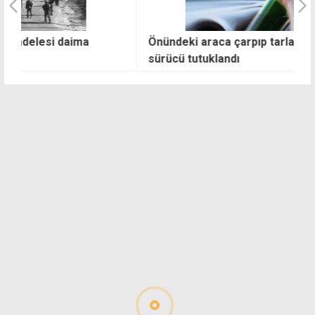
Önündeki araca çarpıp tarlaya savruldu: Alkollü
L
sürücü tutuklandı
a