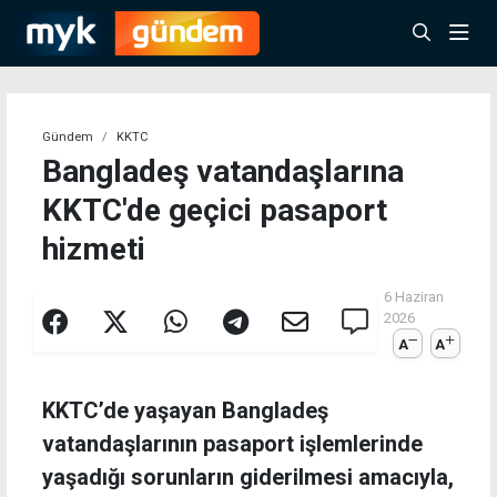
Gündem
KKTC
Bangladeş vatandaşlarına
KKTC'de geçici pasaport
hizmeti
6 Haziran
2026
A
A
KKTC’de yaşayan Bangladeş
vatandaşlarının pasaport işlemlerinde
yaşadığı sorunların giderilmesi amacıyla,