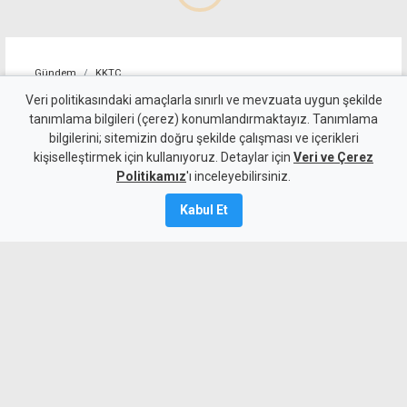
Gündem
KKTC
520 sürücü rapor edildi: Hız
Veri politikasındaki amaçlarla sınırlı ve mevzuata uygun şekilde
tanımlama bilgileri (çerez) konumlandırmaktayız. Tanımlama
ihlali ilk sırada, alkollü
bilgilerini; sitemizin doğru şekilde çalışması ve içerikleri
kişiselleştirmek için kullanıyoruz. Detaylar için
sürücüler ikinci sırada
Veri ve Çerez
Politikamız
'ı inceleyebilirsiniz.
8 Ağustos 2026
Kabul Et
Güncelleme:
8 Ağustos
2026
A
A
Ülke genelinde gerçekleştirilen trafik
denetimlerinde 3 bin 363 araç sürücüsü
kontrol edildi. Kuralları ihlal eden 520
sürücü hakkında yasal işlem