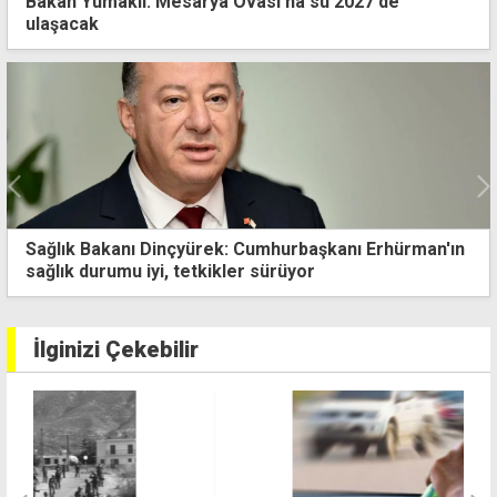
Bakan Yumaklı: Mesarya Ovası'na su 2027'de
ulaşacak
Sağlık Bakanı Dinçyürek: Cumhurbaşkanı Erhürman'ın
sağlık durumu iyi, tetkikler sürüyor
İlginizi Çekebilir