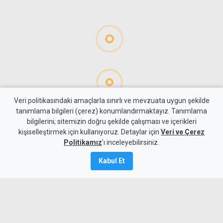
Veri politikasındaki amaçlarla sınırlı ve mevzuata uygun şekilde
tanımlama bilgileri (çerez) konumlandırmaktayız. Tanımlama
bilgilerini; sitemizin doğru şekilde çalışması ve içerikleri
Gündem
KKTC
kişiselleştirmek için kullanıyoruz. Detaylar için
Veri ve Çerez
İskele'nin yarı maraton
Politikamız
'ı inceleyebilirsiniz.
parkuru uluslararası onay
Kabul Et
aldı
6 Ağustos 2026
Güncelleme:
6 Ağustos
2026