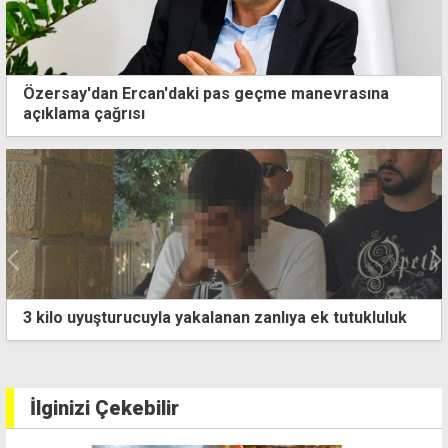
Özersay'dan Ercan'daki pas geçme manevrasına
açıklama çağrısı
Kumyalı'da çöken siloda buğdayın altında kalan işçi 3
saat sonra bulundu
İlginizi Çekebilir