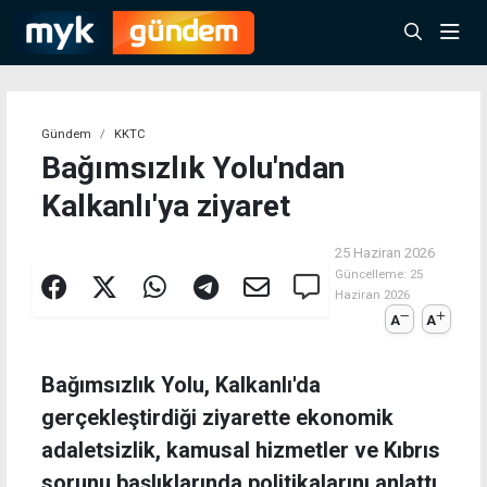
Gündem
KKTC
Bağımsızlık Yolu'ndan
Kalkanlı'ya ziyaret
25 Haziran 2026
Güncelleme:
25
Haziran 2026
A
A
Bağımsızlık Yolu, Kalkanlı'da
gerçekleştirdiği ziyarette ekonomik
adaletsizlik, kamusal hizmetler ve Kıbrıs
sorunu başlıklarında politikalarını anlattı.