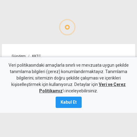
Gündem
KKTC
Güler ile Ertuğruloğlu
Veri politikasındaki amaçlarla sınırlı ve mevzuata uygun şekilde
tanımlama bilgileri (çerez) konumlandırmaktayız. Tanımlama
Ankara'da görüştü
bilgilerini; sitemizin doğru şekilde çalışması ve içerikleri
kişiselleştirmek için kullanıyoruz. Detaylar için
Veri ve Çerez
6 Ağustos 2026
Politikamız
'ı inceleyebilirsiniz.
A
A
Kabul Et
Türkiye Cumhuriyeti Milli Savunma
Bakanı Yaşar Güler, Dışişleri Bakanı
Tahsin Ertuğruloğlu ile Ankara'da bir