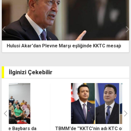
MDP'den Guterres ziyareti öncesi iki devlet vurgusu
İlginizi Çekebilir
TBMM'de ''KKTC'nin adı KTC olsun'' önerisi
G