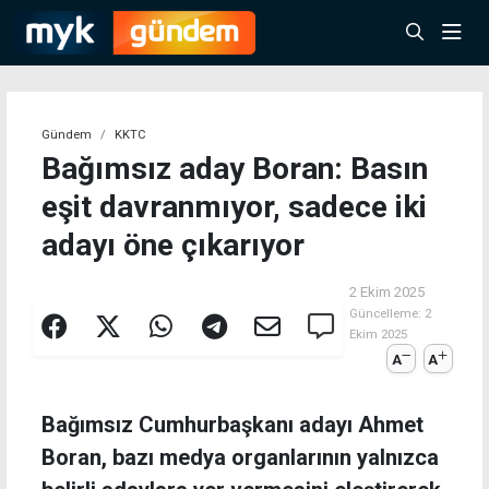
Gündem
KKTC
Bağımsız aday Boran: Basın
eşit davranmıyor, sadece iki
adayı öne çıkarıyor
2 Ekim 2025
Güncelleme:
2
Ekim 2025
A
A
Bağımsız Cumhurbaşkanı adayı Ahmet
Boran, bazı medya organlarının yalnızca