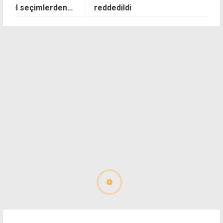
reddedildi
d
y