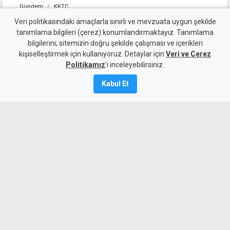
Gündem
KKTC
Girne-Değirmenlik Dağ
Veri politikasındaki amaçlarla sınırlı ve mevzuata uygun şekilde
tanımlama bilgileri (çerez) konumlandırmaktayız. Tanımlama
Yolu'nun bir bölümü yarın
bilgilerini; sitemizin doğru şekilde çalışması ve içerikleri
kişiselleştirmek için kullanıyoruz. Detaylar için
trafiğe kapatılacak
Veri ve Çerez
Politikamız
'ı inceleyebilirsiniz.
8 Ağustos 2026
Kabul Et
Güncelleme:
8 Ağustos
2026
A
A
Karayolları Dairesi, Karayolu Master
Planı kapsamında sürdürülen çalışmalar
nedeniyle yarın 10.00-13.00 saatleri
arasında Girne Acapulco Kavşağı ile
Değirmenlik Yol Ayrımı arasındaki yolun
araç trafiğine kapatılacağını açıkladı.