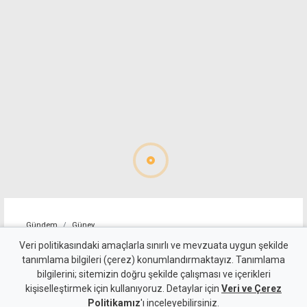
Gündem
Güney
Rum sözcü: Türkiye
Veri politikasındaki amaçlarla sınırlı ve mevzuata uygun şekilde
tanımlama bilgileri (çerez) konumlandırmaktayız. Tanımlama
müzakere masasına dönmeli,
bilgilerini; sitemizin doğru şekilde çalışması ve içerikleri
kişiselleştirmek için kullanıyoruz. Detaylar için
BM çerçevesiyle yeniden
Veri ve Çerez
Politikamız
'ı inceleyebilirsiniz.