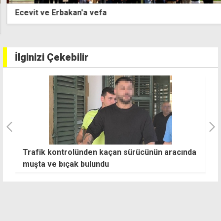
Ecevit ve Erbakan'a vefa
İlginizi Çekebilir
Trafik kontrolünden kaçan sürücünün aracında
C
muşta ve bıçak bulundu
d