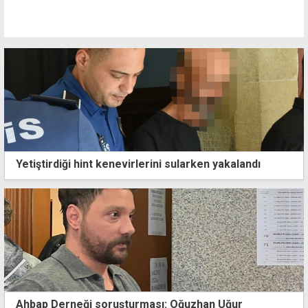
Yetiştirdiği hint kenevirlerini sularken yakalandı
Ahbap Derneği soruşturması: Oğuzhan Uğur