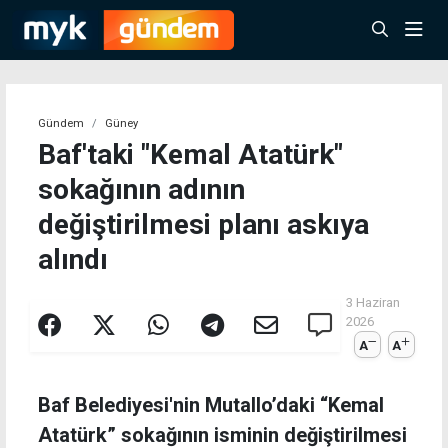
Gündem
Güney
Baf'taki "Kemal Atatürk"
sokağının adının
değiştirilmesi planı askıya
alındı
3 Haziran
2026
A
A
Baf Belediyesi'nin Mutallo’daki “Kemal
Atatürk” sokağının isminin değiştirilmesi