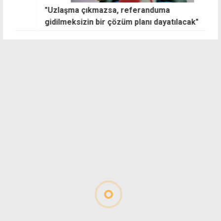
"Uzlaşma çıkmazsa, referanduma
G
gidilmeksizin bir çözüm planı dayatılacak"
a