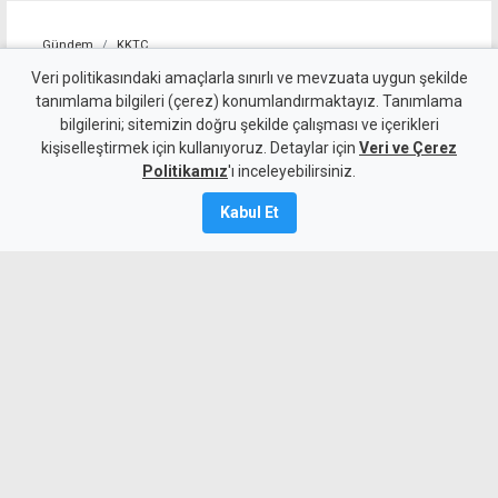
Gündem
KKTC
Sıcakta çalışma yasağını
Veri politikasındaki amaçlarla sınırlı ve mevzuata uygun şekilde
tanımlama bilgileri (çerez) konumlandırmaktayız. Tanımlama
ihlal eden 19 iş yerine uyarı
bilgilerini; sitemizin doğru şekilde çalışması ve içerikleri
kişiselleştirmek için kullanıyoruz. Detaylar için
Veri ve Çerez
7 Ağustos 2026
Politikamız
'ı inceleyebilirsiniz.
Güncelleme:
7 Ağustos
2026
Kabul Et
A
A
Çalışma Dairesi, sıcakta çalışma yasağı
kapsamında yaptığı denetimlerde
Lefkoşa, Girne, Güzelyurt ve
Gazimağusa'da toplam 19 iş yerinin
kuralları ihlal ettiğini tespit etti. İş
yerlerine yazılı uyarı verilirken,