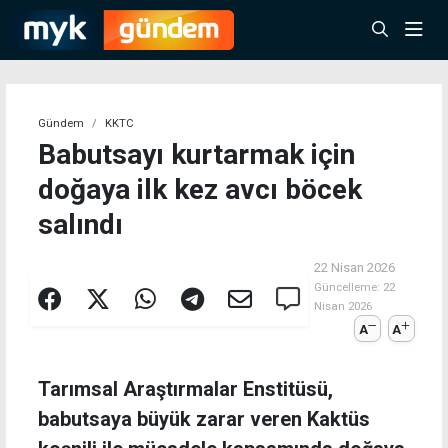
Gündem
KKTC
Babutsayı kurtarmak için
doğaya ilk kez avcı böcek
salındı
22 Nisan 2026
Güncelleme:
22
Nisan 2026
A
A
Tarımsal Araştırmalar Enstitüsü,
babutsaya büyük zarar veren Kaktüs