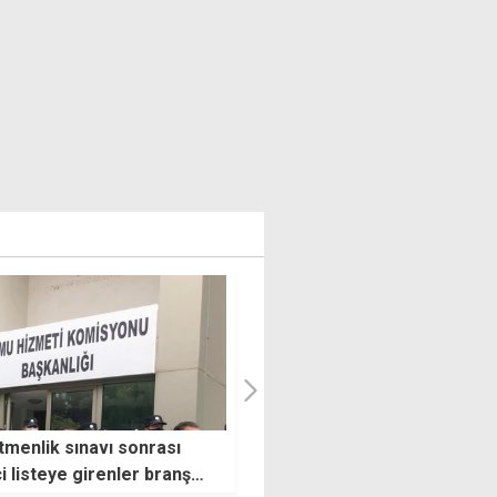
z güneş altında çalışma
Polisten gece boyu denetim:
landı: Yarından itibaren ay
tutuklama, 147 araç trafikte