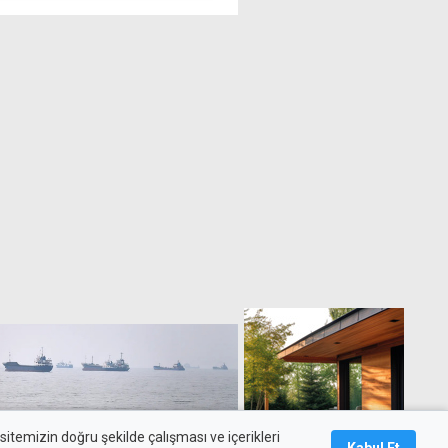
a kadar geçerli
men, 1808 trafik cezası
itemizin doğru şekilde çalışması ve içerikleri
Kabul Et