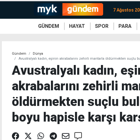
7 Ağustos 2
GÜNDEM
HAYAT
SPOR
PARA
KKTC
Magazin
KKTC
Ekonomi
Türkiye
Türkiye
Kripto
Sağlık
Güney
Avrupa
Döviz
Kadın
Dünya
Dünya
Borsa
Lezzetler
Çev
Gündem
Dünya
Avustralyalı kadın, eşinin akrabalarını zehirli mantarla öldürmekten suçlu 
Avustralyalı kadın, eşi
akrabalarını zehirli ma
öldürmekten suçlu bu
boyu hapisle karşı kar