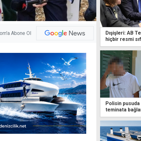
Dışişleri: AB T
com'a Abone Ol
hiçbir resmi sı
Polisin pusuda 
teminata bağla