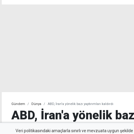
yaşayacak
Gündem
Dünya
ABD, İran'a yönelik bazı yaptırımları kaldırdı
ABD, İran'a yönelik baz
kaldırdı
Veri politikasındaki amaçlarla sınırlı ve mevzuata uygun şekilde