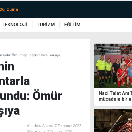
026, Cuma
TEKNOLOJİ
TURİZM
EĞİTİM
re
Yaşam
Sanat
Etkinlik
bulundu: Ömür boyu hapisle karşı karşıya
nin
ntarla
lundu: Ömür
Naci Talat Anı
mücadele bir a
şıya
Anadolu Ajansı,
7 Temmuz 2025
Güncelleme:
7 Temmuz 2025