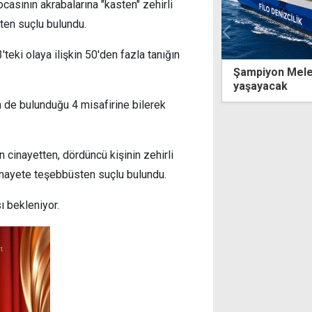
ocasının akrabalarına "kasten" zehirli
ten suçlu bulundu.
eki olaya ilişkin 50'den fazla tanığın
Şampiyon Melekler'in adı Akdeniz'de
Yerape
yaşayacak
KKTC'n
teslim
n de bulunduğu 4 misafirine bilerek
n cinayetten, dördüncü kişinin zehirli
inayete teşebbüsten suçlu bulundu.
ı bekleniyor.