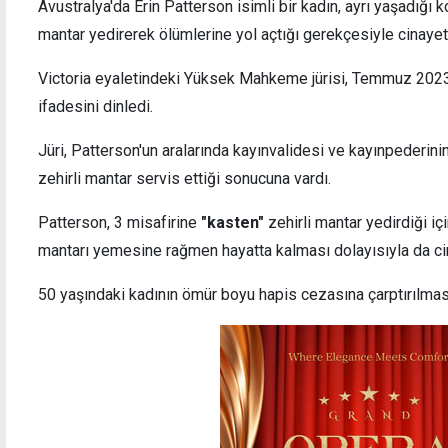
Avustralya'da Erin Patterson isimli bir kadın, ayrı yaşadığı k
mantar yedirerek ölümlerine yol açtığı gerekçesiyle cinayet
Victoria eyaletindeki Yüksek Mahkeme jürisi, Temmuz 2023't
Tartıştığı nişanlısı korkup pencereden
ifadesini dinledi.
atlamıştı: 18 yaşındaki zanlı, 3 gün daha
tutuklu
Jüri, Patterson'un aralarında kayınvalidesi ve kayınpederini
zehirli mantar servis ettiği sonucuna vardı.
Patterson, 3 misafirine
"kasten"
zehirli mantar yedirdiği içi
mantarı yemesine rağmen hayatta kalması dolayısıyla da c
50 yaşındaki kadının ömür boyu hapis cezasına çarptırılmas