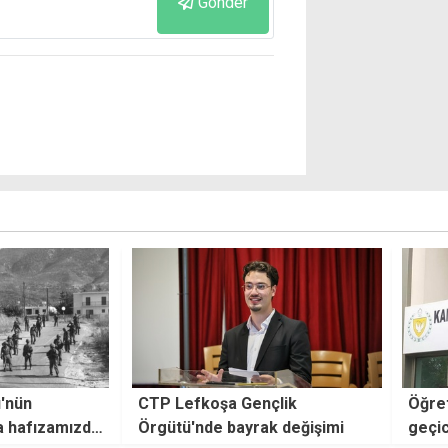
Gönder
çlik
Öğretmenlik sınavı sonrası
Gündü
k değişimi
geçici listeye girenler branş
yasak