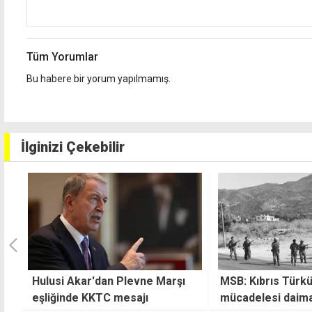
Tüm Yorumlar
Bu habere bir yorum yapılmamış.
İlginizi Çekebilir
MSB: Kıbrıs Türkü'nün
CTP Lefkoşa Gen
mücadelesi daima hafızamızda
Örgütü'nde bayra