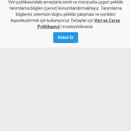
ABD, İran'a yönelik bazı
Veri politikasındaki amaçlarla sınırlı ve mevzuata uygun şekilde
tanımlama bilgileri (çerez) konumlandırmaktayız. Tanımlama
yaptırımları kaldırdı
bilgilerini; sitemizin doğru şekilde çalışması ve içerikleri
kişiselleştirmek için kullanıyoruz. Detaylar için
Veri ve Çerez
5 Ağustos 2026
Politikamız
'ı inceleyebilirsiniz.
A
A
Kabul Et
İran, Umman ile Hürmüz Boğazı'ndan
gemi geçişini sağlayacak güzergah
konusunda anlaşmaya vardığını açıkladı.
Aynı zamanda ABD, İran bağlantılı bazı
havayolu şirketleri ve uçaklara yönelik
yaptırımları kaldırdı.