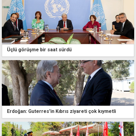
Üçlü görüşme bir saat sürdü
Erdoğan: Guterres'in Kıbrıs ziyareti çok kıymetli