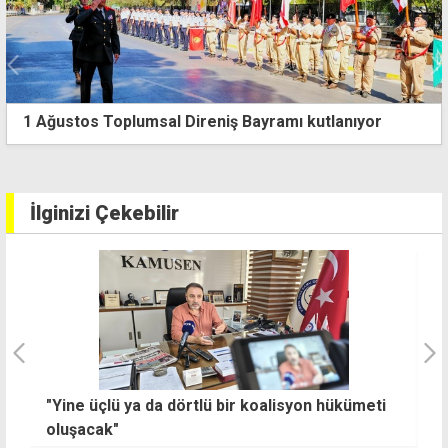
Erdoğan'dan Cumhurbaşkanı Erhürman'a geçmiş
olsun telefonu
İlginizi Çekebilir
"Yine üçlü ya da dörtlü bir koalisyon hükümeti
Ü
oluşacak"
b