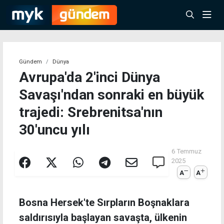
Gündem
Dünya
Avrupa'da 2'inci Dünya
Savaşı'ndan sonraki en büyük
trajedi: Srebrenitsa'nın
30'uncu yılı
6 Temmuz
2025
A
A
Bosna Hersek'te Sırpların Boşnaklara
saldırısıyla başlayan savaşta, ülkenin