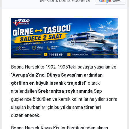
MYKibris.com'a Abone Ol
Bosna Hersek'te 1992-1995'teki savaşta yaşanan ve
"Avrupa'da 2'nci Dünya Savaşı'nın ardından
görülen en büyük insanlık trajedisi"
olarak
nitelendirilen
Srebrenitsa soykırımında
Sırp
güçlerince öldürülen ve kemik kalıntılarına yıllar sonra
ulaşılan kurbanlar için bu yıl da anma törenleri
düzenlenecek.
Bosna Hersek Kayıp Kişiler Enstitüsünden alınan