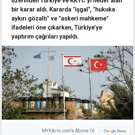
üzerinden Türkiye ve KKTC’yi hedef alan
bir karar aldı. Kararda ''işgal'', ''hukuka
aykırı gözaltı'' ve ''askeri mahkeme''
ifadeleri öne çıkarken, Türkiye’ye
yaptırım çağrıları yapıldı.
MYKibris.com'a Abone Ol