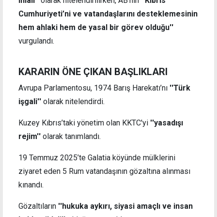
ihlali''
olarak nitelendirilirken, AB’nin
''Kıbrıs
Cumhuriyeti’ni ve vatandaşlarını desteklemesinin
hem ahlaki hem de yasal bir görev olduğu''
vurgulandı.
KARARIN ÖNE ÇIKAN BAŞLIKLARI
Avrupa Parlamentosu, 1974 Barış Harekatı’nı
''Türk
işgali''
olarak nitelendirdi.
Kuzey Kıbrıs’taki yönetim olan KKTC'yi
''yasadışı
rejim''
olarak tanımlandı.
19 Temmuz 2025’te Galatia köyünde mülklerini
ziyaret eden 5 Rum vatandaşının gözaltına alınması
kınandı.
Gözaltıların
''hukuka aykırı, siyasi amaçlı ve insan