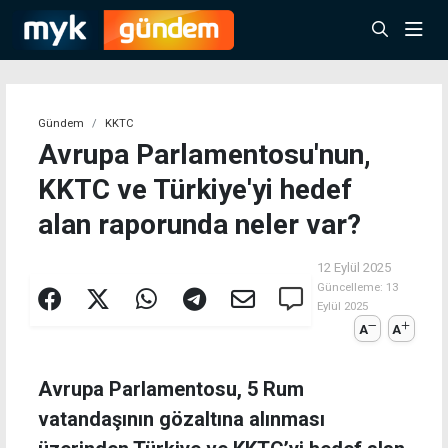
Gündem
KKTC
Avrupa Parlamentosu'nun,
KKTC ve Türkiye'yi hedef
alan raporunda neler var?
12 Eylül 2025
Güncelleme:
13
Eylül 2025
A
A
Avrupa Parlamentosu, 5 Rum
vatandaşının gözaltına alınması