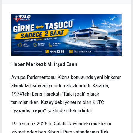
Haber Merkezi: M. İrşad Esen
Avrupa Parlamentosu, Kıbrıs konusunda yeni bir karar
alarak tartışmaları yeniden alevlendirdi. Kararda,
1974’teki Barış Harekatı ''Türk işgali'' olarak
tanımlanırken, Kuzey’deki yönetim olan KKTC
''yasadışı rejim''
şeklinde nitelendirildi.
19 Temmuz 2025’te Galatia köyündeki mülklerini
ziyaret eden beş Kıbrıslı Rum vatandaşının Türk