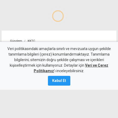
Gündem
KKTC
İki ayrı kaza: Bir sürücü
Veri politikasındaki amaçlarla sınırlı ve mevzuata uygun şekilde
tanımlama bilgileri (çerez) konumlandırmaktayız. Tanımlama
nefes örneği vermedi,
bilgilerini; sitemizin doğru şekilde çalışması ve içerikleri
kişiselleştirmek için kullanıyoruz. Detaylar için
diğerinde 4 kişi yaralandı,
Veri ve Çerez
Politikamız
'ı inceleyebilirsiniz.
9 Ağustos 2026
Kabul Et
A
A
Lefkoşa - Gazimağusa ve İskele -
Gazimağusa ana yollarında meydana
gelen iki ayrı kazada 4 kişi yaralanırken,