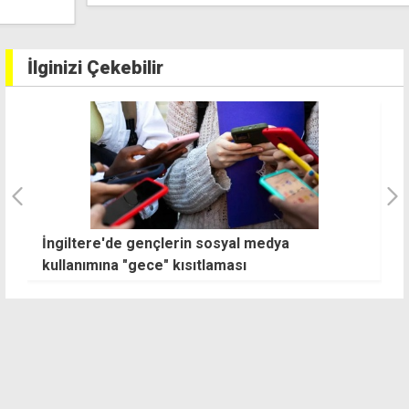
İlginizi Çekebilir
İngiltere'de gençlerin sosyal medya
"K
kullanımına "gece" kısıtlaması
ik
z