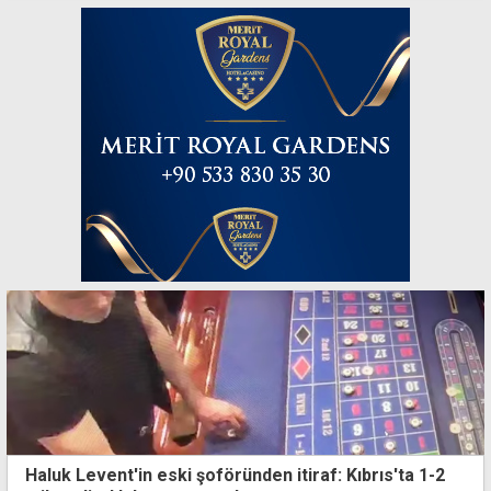
Haluk Levent'in eski şoföründen itiraf: Kıbrıs'ta 1-2