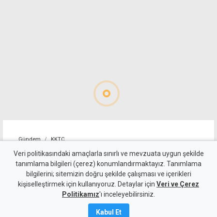
Gündem
KKTC
Sıcakta çalışma yasağını
Veri politikasındaki amaçlarla sınırlı ve mevzuata uygun şekilde
tanımlama bilgileri (çerez) konumlandırmaktayız. Tanımlama
ihlal eden 19 iş yerine uyarı
bilgilerini; sitemizin doğru şekilde çalışması ve içerikleri
kişiselleştirmek için kullanıyoruz. Detaylar için
Veri ve Çerez
7 Ağustos 2026
Politikamız
'ı inceleyebilirsiniz.
Güncelleme:
7 Ağustos
2026
Kabul Et