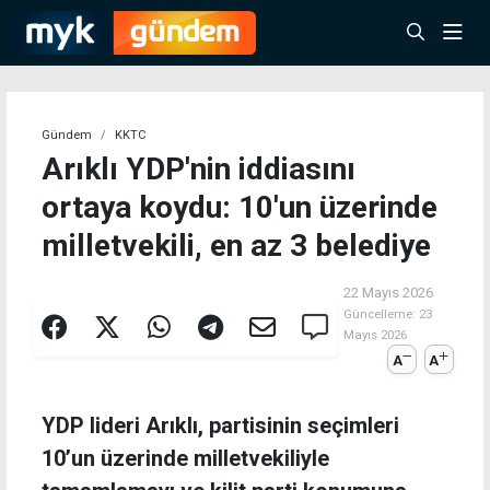
Gündem
KKTC
Arıklı YDP'nin iddiasını
ortaya koydu: 10'un üzerinde
milletvekili, en az 3 belediye
22 Mayıs 2026
Güncelleme:
23
Mayıs 2026
A
A
YDP lideri Arıklı, partisinin seçimleri
10’un üzerinde milletvekiliyle