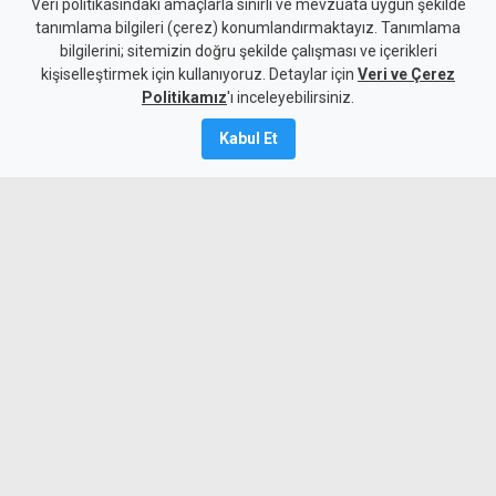
Savaşan'dan çalıştay
Veri politikasındaki amaçlarla sınırlı ve mevzuata uygun şekilde
tanımlama bilgileri (çerez) konumlandırmaktayız. Tanımlama
vurgusu: Yalnız UBP'nin
bilgilerini; sitemizin doğru şekilde çalışması ve içerikleri
kişiselleştirmek için kullanıyoruz. Detaylar için
değil, KKTC'nin de geleceğine
Veri ve Çerez
Politikamız
'ı inceleyebilirsiniz.
ışık tutacak
Kabul Et
9 Ağustos 2026
A
A
UBP Genel Sekreteri Savaşan, KKTC’nin
Güçlü, Egemen Geleceği İçin Vizyon ve
Proje Çalıştayı'nın sonucunda ortaya
çıkacak vizyon, proje ve yol haritasının
yalnızca UBP'nin değil KKTC’nin de
geleceğine ışık tutacağını söyledi.