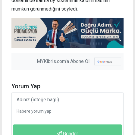
döneminde karma oy sisteminin kaldırılmasının
mümkün görünmediğini söyledi.
MYKibris.com'a Abone Ol
Yorum Yap
Gönder