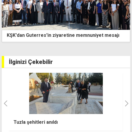
KŞK'dan Guterres'in ziyaretine memnuniyet mesajı
İlginizi Çekebilir
Tuzla şehitleri anıldı
H