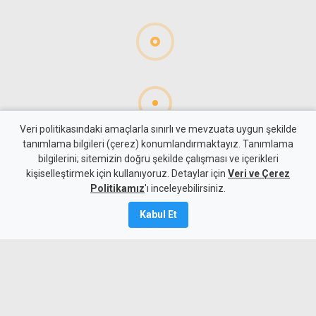
Veri politikasındaki amaçlarla sınırlı ve mevzuata uygun şekilde
tanımlama bilgileri (çerez) konumlandırmaktayız. Tanımlama
bilgilerini; sitemizin doğru şekilde çalışması ve içerikleri
Gündem
Türkiye
kişiselleştirmek için kullanıyoruz. Detaylar için
Veri ve Çerez
Türkiye Dışişleri:
Politikamız
'ı inceleyebilirsiniz.
Yunanistan'ın tek taraflı
Kabul Et
adımı hukuki sonuç
doğurmaz
7 Ağustos 2026
A
A