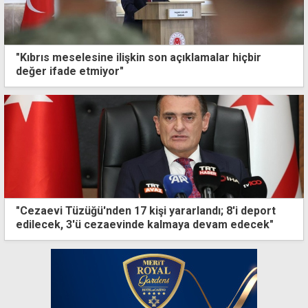
"Kıbrıs meselesine ilişkin son açıklamalar hiçbir
değer ifade etmiyor"
"Cezaevi Tüzüğü'nden 17 kişi yararlandı; 8'i deport
edilecek, 3'ü cezaevinde kalmaya devam edecek"