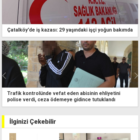
Çatalköy'de iş kazası: 29 yaşındaki işçi yoğun bakımda
Özel, yeni parti kuruyor: Kürsüye vakti gelmiş bir
vedanın hüznünü taşıyarak çıktım
İlginizi Çekebilir