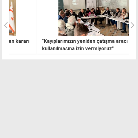
ı
"Kayıplarımızın yeniden çatışma aracı olarak
H
kullanılmasına izin vermiyoruz"