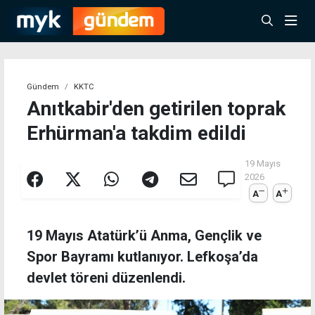
Gündem
KKTC
Anıtkabir'den getirilen toprak
Erhürman'a takdim edildi
19 Mayıs
2026
A
A
19 Mayıs Atatürk’ü Anma, Gençlik ve
Spor Bayramı kutlanıyor. Lefkoşa’da
devlet töreni düzenlendi.