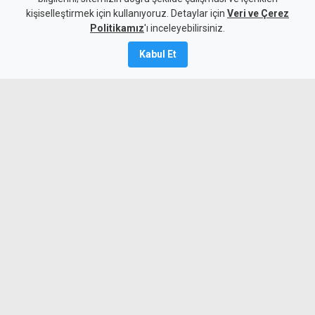
kişiselleştirmek için kullanıyoruz. Detaylar için
Veri ve Çerez
10 Ağustos 2026
Politikamız
'ı inceleyebilirsiniz.
Güncelleme:
10 Ağustos
2026
Kabul Et
A
A
Tirmen’de ormanlık alanda çıkan yangına
ekipler ve bölge halkı müdahale ediyor.
Geçitkale-Serdarlı Belediye Başkanı Halil
Kasım, yangınla mücadele için insan
gücü ve su tankeri desteği istedi.