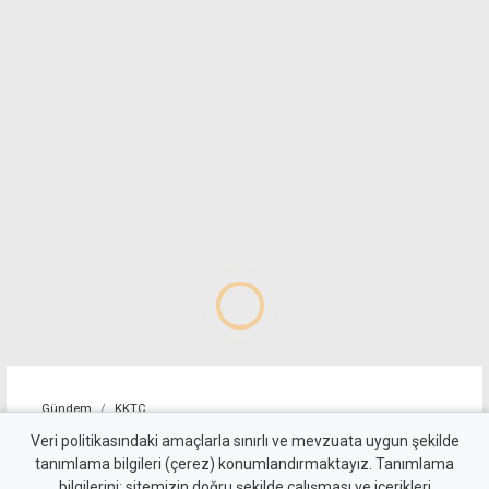
Gündem
KKTC
Tirmen'de ormanlık alanda
Veri politikasındaki amaçlarla sınırlı ve mevzuata uygun şekilde
tanımlama bilgileri (çerez) konumlandırmaktayız. Tanımlama
yangın: Acil destek çağrısı
bilgilerini; sitemizin doğru şekilde çalışması ve içerikleri