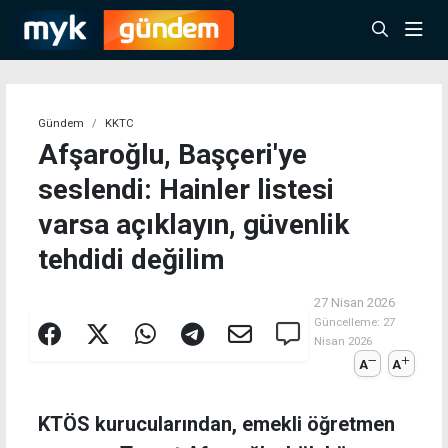
Gündem
KKTC
Afşaroğlu, Başçeri'ye
seslendi: Hainler listesi
varsa açıklayın, güvenlik
tehdidi değilim
27 Nisan 2026
Güncelleme:
27
Nisan 2026
A
A
KTÖS kurucularından, emekli öğretmen