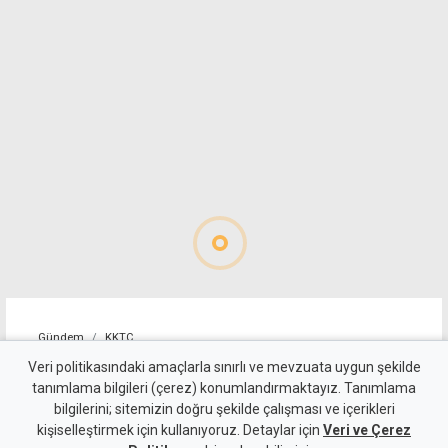
Gündem
KKTC
Lefkoşa'da trafik ışıklarında
Veri politikasındaki amaçlarla sınırlı ve mevzuata uygun şekilde
tanımlama bilgileri (çerez) konumlandırmaktayız. Tanımlama
zincirleme kaza: İki sürücü
bilgilerini; sitemizin doğru şekilde çalışması ve içerikleri
kişiselleştirmek için kullanıyoruz. Detaylar için
ile iki yolcu yaralı
Veri ve Çerez