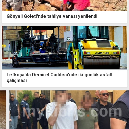
Gönyeli Göleti'nde tahliye vanası yenilendi
Lefkoşa'da Demirel Caddesi'nde iki günlük asfalt
çalışması