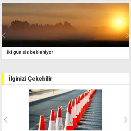
s bekleniyor
Ercan çev
İlginizi Çekebilir