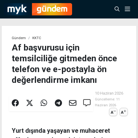
Gündem
KKTC
Af başvurusu için
temsilciliğe gitmeden önce
telefon ve e-postayla ön
değerlendirme imkanı
10 Haziran 2026
Güncelleme:
11
Haziran 2026
A
A
Yurt dışında yaşayan ve muhaceret