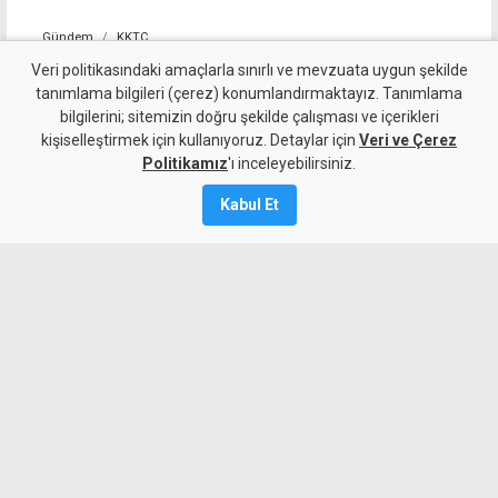
Gündem
KKTC
YDP'nin LTB Başkan Adayı
Veri politikasındaki amaçlarla sınırlı ve mevzuata uygun şekilde
tanımlama bilgileri (çerez) konumlandırmaktayız. Tanımlama
Dr. Özkul Haraç Oldu
bilgilerini; sitemizin doğru şekilde çalışması ve içerikleri
kişiselleştirmek için kullanıyoruz. Detaylar için
Veri ve Çerez
6 Ağustos 2026
Politikamız
'ı inceleyebilirsiniz.
Güncelleme:
6 Ağustos
2026
Kabul Et
A
A
Yeniden Doğuş Partisi Genel Başkanı
Erhan Arıklı, yaklaşan yerel seçimler
öncesinde Lefkoşa Türk Belediyesi
başkan adayının Dr. Özkul Haraç
olduğunu açıkladı.
MYKibris.com'a Abone Ol