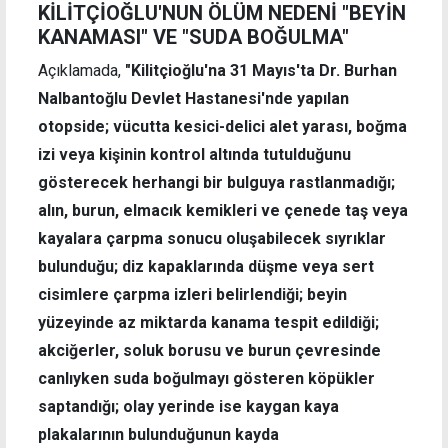
KİLİTÇİOĞLU'NUN ÖLÜM NEDENİ "BEYİN
KANAMASI" VE "SUDA BOĞULMA"
Açıklamada,
"Kilitçioğlu'na 31 Mayıs'ta Dr. Burhan
Nalbantoğlu Devlet Hastanesi'nde yapılan
otopside; vücutta kesici-delici alet yarası, boğma
izi veya kişinin kontrol altında tutulduğunu
gösterecek herhangi bir bulguya rastlanmadığı;
alın, burun, elmacık kemikleri ve çenede taş veya
kayalara çarpma sonucu oluşabilecek sıyrıklar
bulunduğu; diz kapaklarında düşme veya sert
cisimlere çarpma izleri belirlendiği; beyin
yüzeyinde az miktarda kanama tespit edildiği;
akciğerler, soluk borusu ve burun çevresinde
canlıyken suda boğulmayı gösteren köpükler
saptandığı; olay yerinde ise kaygan kaya
plakalarının bulunduğunun kayda