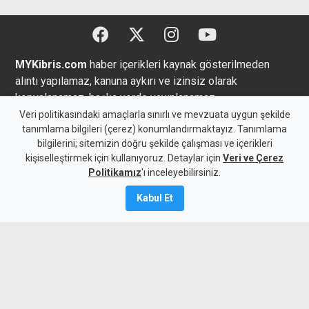
MYKibris.com
haber içerikleri kaynak gösterilmeden
alıntı yapılamaz, kanuna aykırı ve izinsiz olarak
kopyalanamaz, başka yerde yayınlanamaz.
Veri politikasındaki amaçlarla sınırlı ve mevzuata uygun şekilde
tanımlama bilgileri (çerez) konumlandırmaktayız. Tanımlama
bilgilerini; sitemizin doğru şekilde çalışması ve içerikleri
kişiselleştirmek için kullanıyoruz. Detaylar için
Veri ve Çerez
Copyright 2026 MYK Yayıncılık Limited’e aittir.
Politikamız
'ı inceleyebilirsiniz.
Künye
Bize Ulaşın
Kabul Et