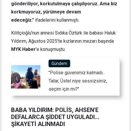
gönderiliyor, korkutulmaya çalışılıyoruz. Ama biz
korkmuyoruz, yürümeye devam
edeceğiz."
ifadelerini kullanmıştı.
Kilitçioğlu’nun annesi Sıdıka Öztürk ile babası Haluk
Yıldırım, Ağustos 2025'te kızlarının mezarı başında
MYK Haber
'e konuşmuştu.
Gündem
"Polise güvenimiz kalmadı...
Tatar, Üstel niye sessizsiniz,
seçim için mi?"
BABA YILDIRIM: POLİS, AHSEN'E
DEFALARCA ŞİDDET UYGULADI…
ŞİKAYETİ ALINMADI