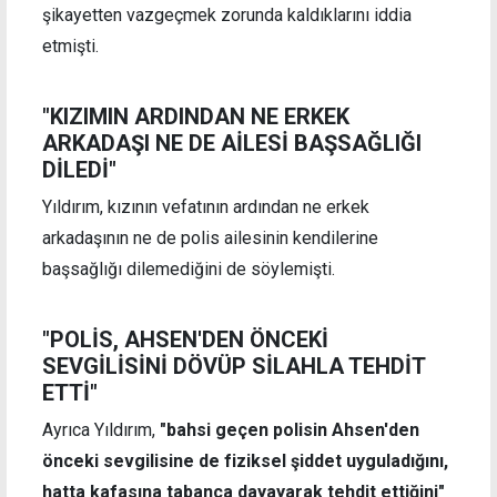
şikayetten vazgeçmek zorunda kaldıklarını iddia
etmişti.
"KIZIMIN ARDINDAN NE ERKEK
ARKADAŞI NE DE AİLESİ BAŞSAĞLIĞI
DİLEDİ"
Yıldırım, kızının vefatının ardından ne erkek
arkadaşının ne de polis ailesinin kendilerine
başsağlığı dilemediğini de söylemişti.
"POLİS, AHSEN'DEN ÖNCEKİ
SEVGİLİSİNİ DÖVÜP SİLAHLA TEHDİT
ETTİ"
Ayrıca Yıldırım,
"bahsi geçen polisin Ahsen'den
önceki sevgilisine de fiziksel şiddet uyguladığını,
hatta kafasına tabanca dayayarak tehdit ettiğini"