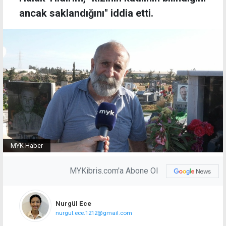
ancak saklandığını" iddia etti.
MYK Haber
MYKibris.com'a Abone Ol
Nurgül Ece
nurgul.ece.1212@gmail.com