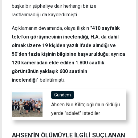
başka bir şüpheliye dair herhangi bir ize
rastlanmadığı da kaydedilmişti.
Açıklamanın devamında, olaya ilişkin
"410 sayfalık
telefon görüşmesinin incelendiği, H.A. da dahil
olmak üzere 19 kişiden yazılı ifade alındığı ve
50'den fazla kişinin bilgisine başvurulduğu; ayrıca
120 kameradan elde edilen 1.800 saatlik
görüntünün yaklaşık 600 saatinin
incelendiği"
belirtilmişti.
Gündem
Ahsen Nur Kilitçioğlu'nun öldüğü
yerde ''adalet'' istediler
AHSEN'İN ÖLÜMÜYLE İLGİLİ SUÇLANAN