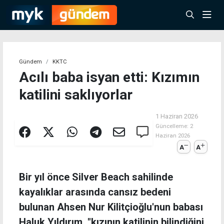
Gündem
KKTC
Acılı baba isyan etti: Kızımın
katilini saklıyorlar
1 Haziran 2026
Güncelleme:
2
Haziran 2026
A
A
Bir yıl önce Silver Beach sahilinde
kayalıklar arasında cansız bedeni
bulunan Ahsen Nur Kilitçioğlu'nun babası
Haluk Yıldırım, "kızının katilinin bilindiğini