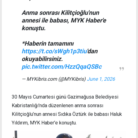
Anma sonrası Kilitçioğlu'nun
annesi ile babası, MYK Haber'e
konuştu.
*Haberin tamamını
https://t.co/sWgh1p3tiu
'dan
okuyabilirsiniz.
pic.twitter.com/HzzQqaQSBc
— MYKibris.com (@MYKibris)
June 1, 2026
30 Mayıs Cumartesi günü Gazimağusa Belediyesi
Kabristanlığı'nda düzenlenen anma sonrası
Kilitçioğlu’nun annesi Sıdıka Öztürk ile babası Haluk
Yıldırım, MYK Haber'e konuştu.