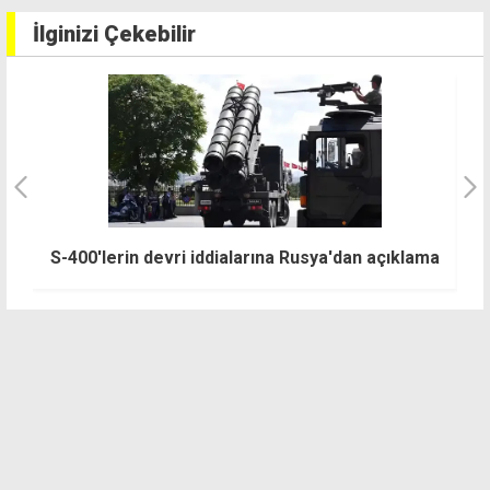
İlginizi Çekebilir
T
S-400'lerin devri iddialarına Rusya'dan açıklama
S