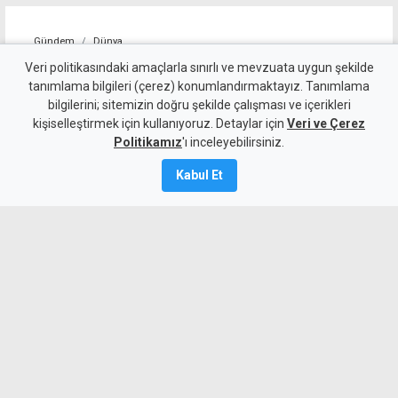
Gündem
Dünya
ABD, İran'a yönelik bazı
Veri politikasındaki amaçlarla sınırlı ve mevzuata uygun şekilde
tanımlama bilgileri (çerez) konumlandırmaktayız. Tanımlama
yaptırımları kaldırdı
bilgilerini; sitemizin doğru şekilde çalışması ve içerikleri
kişiselleştirmek için kullanıyoruz. Detaylar için
Veri ve Çerez
5 Ağustos 2026
Politikamız
'ı inceleyebilirsiniz.
A
A
Kabul Et
İran, Umman ile Hürmüz Boğazı'ndan
gemi geçişini sağlayacak güzergah
konusunda anlaşmaya vardığını açıkladı.
Aynı zamanda ABD, İran bağlantılı bazı
havayolu şirketleri ve uçaklara yönelik
yaptırımları kaldırdı.