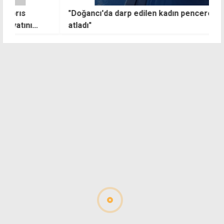
"Doğancı'da darp edilen kadın pencereden
"
atladı"
ü