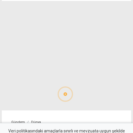
Gündem
Dünya
ABD, İran'a yönelik bazı
Veri politikasındaki amaçlarla sınırlı ve mevzuata uygun şekilde