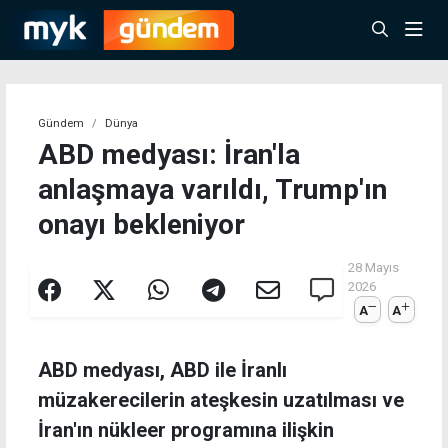
Gündem
Dünya
ABD medyası: İran'la
anlaşmaya varıldı, Trump'ın
onayı bekleniyor
28 Mayıs
2026
A
A
ABD medyası, ABD ile İranlı
müzakerecilerin ateşkesin uzatılması ve
İran'ın nükleer programına ilişkin