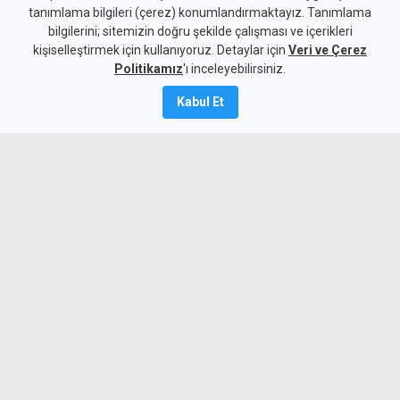
tanımlama bilgileri (çerez) konumlandırmaktayız. Tanımlama
yaptırımları kaldırdı
bilgilerini; sitemizin doğru şekilde çalışması ve içerikleri
kişiselleştirmek için kullanıyoruz. Detaylar için
Veri ve Çerez
5 Ağustos 2026
Politikamız
'ı inceleyebilirsiniz.
A
A
Kabul Et
İran, Umman ile Hürmüz Boğazı'ndan
gemi geçişini sağlayacak güzergah
konusunda anlaşmaya vardığını açıkladı.
Aynı zamanda ABD, İran bağlantılı bazı
havayolu şirketleri ve uçaklara yönelik
yaptırımları kaldırdı.