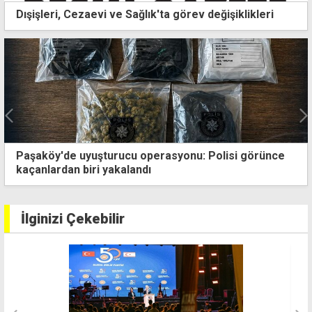
Dışişleri, Cezaevi ve Sağlık'ta görev değişiklikleri
e uyuşturucu operasyonu: Polisi görünce
20 Temmuz
n biri yakalandı
52'nci yılı
İlginizi Çekebilir