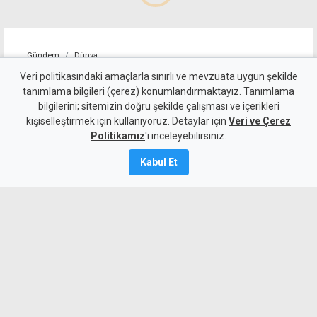
Gündem
Dünya
ABD, İran'a yönelik bazı
Veri politikasındaki amaçlarla sınırlı ve mevzuata uygun şekilde
tanımlama bilgileri (çerez) konumlandırmaktayız. Tanımlama
yaptırımları kaldırdı
bilgilerini; sitemizin doğru şekilde çalışması ve içerikleri
kişiselleştirmek için kullanıyoruz. Detaylar için
Veri ve Çerez
5 Ağustos 2026
Politikamız
'ı inceleyebilirsiniz.
A
A
Kabul Et
İran, Umman ile Hürmüz Boğazı'ndan
gemi geçişini sağlayacak güzergah
konusunda anlaşmaya vardığını açıkladı.
Aynı zamanda ABD, İran bağlantılı bazı
havayolu şirketleri ve uçaklara yönelik
yaptırımları kaldırdı.