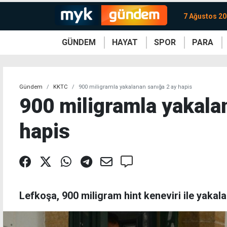
7 Ağustos 2
GÜNDEM
HAYAT
SPOR
PARA
KKTC
Magazin
KKTC
Ekonomi
Türkiye
Türkiye
Kripto
Sağlık
Güney
Avrupa
Döviz
Kadın
Dünya
Dünya
Borsa
Lezzetler
Çev
Gündem
KKTC
900 miligramla yakalanan sanığa 2 ay hapis
900 miligramla yakala
hapis
Lefkoşa, 900 miligram hint keneviri ile yakala