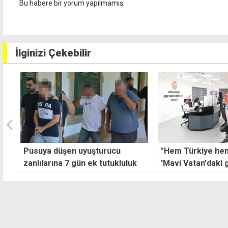
Bu habere bir yorum yapılmamış.
İlginizi Çekebilir
"Hem Türkiye hem de KKTC'nin
Gönyeli Göleti'nd
'Mavi Vatan'daki gözü olacak"
vanası yenilendi