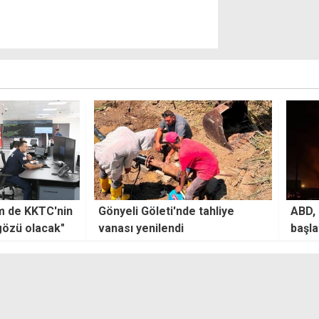
e tahliye
ABD, İran'a yeni saldırılar
İki T
başlattı
İnisi
Heme