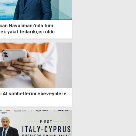
Ercan Havalimanı'nda tüm
tek yakıt tedarikçisi oldu
li AI sohbetlerini ebeveynlere