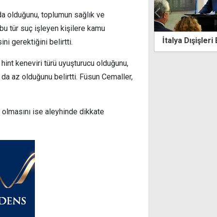
nda olduğunu, toplumun sağlık ve
 bu tür suç işleyen kişilere kamu
a Dışişleri Bakanı: Kıbrıs'ta diyalog şart
"Savaş politik
ni gerektiğini belirtti.
saldırganlığa
güçlendirilmel
hint keneviri türü uyuşturucu olduğunu,
 da az olduğunu belirtti. Füsun Cemaller,
 olmasını ise aleyhinde dikkate