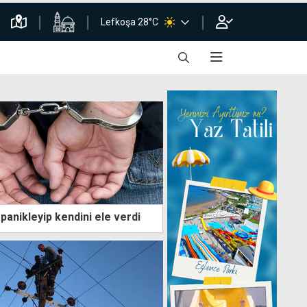
Lefkoşa 28°C
panikleyip kendini ele verdi