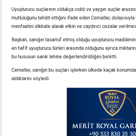
Uyuşturucu suçlarının oldukça ciddi ve yaygın suçlar arası
mutluluğunu tehdit ettiğini ifade eden Cemaller, dolayısıyla
"Kıbrıs Türkü'nün egemenliğini yok sayan
İtaly
menfaatini dikkate alarak etkin ve caydırıcı cezalar verilmesi
her girişim bizim için yok hükmündedir"
Başkan, sanığın tasarruf etmiş olduğu uyuşturucu maddenin 
en hafif uyuşturucu türleri arasında olduğunu ayrıca miktarın
bu hususun sanık lehine değerlendirildiğini belirtti.
Cemaller, sanığın bu suçları işlerken ülkede kaçak konumda
aldıklarını söyledi.