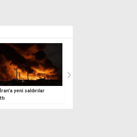
oplumlu Barış
Bağımsızlık Yolu, savaş karşıt
yatifi'nden liderlere çağrı:
mücadele için Atina'da
n harekete geçmeliyiz