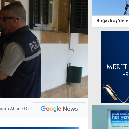
Boğazköy'de el
com'a Abone Ol