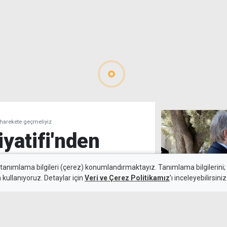
n harekete geçmeliyiz
iyatifi'nden
 harekete
 tanımlama bilgileri (çerez) konumlandırmaktayız. Tanımlama bilgilerini; s
n kullanıyoruz. Detaylar için
Veri ve Çerez Politikamız
'ı inceleyebilirsiniz
"Ankara, Erhür
ilerlemesini e
7 Ağustos 2026