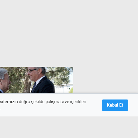
itemizin doğru şekilde çalışması ve içerikleri
Kabul Et
.
man üzerinden sürecin
ngellemeye çalışıyor"