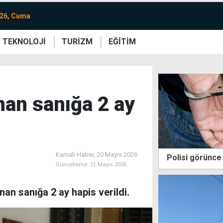
026, Cuma
TEKNOLOJİ
TURİZM
EĞİTİM
re
Yaşam
Sanat
Etkinlik
nan sanığa 2 ay
Kamalı Haber,
20 Mayıs 2026
Polisi görünce 
Güncelleme:
21 Mayıs 2026
nan sanığa 2 ay hapis verildi.