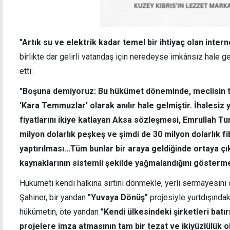
"Artık su ve elektrik kadar temel bir ihtiyaç olan internet
birlikte dar gelirli vatandaş için neredeyse imkânsız hale g
etti:
"Boşuna demiyoruz: Bu hükümet döneminde, meclisin tat
‘Kara Temmuzlar’ olarak anılır hale gelmiştir. İhalesiz 
fiyatlarını ikiye katlayan Aksa sözleşmesi, Emrullah Tur
milyon dolarlık peşkeş ve şimdi de 30 milyon dolarlık fi
yaptırılması...Tüm bunlar bir araya geldiğinde ortaya çı
kaynaklarının sistemli şekilde yağmalandığını gösterme
Hükümeti kendi halkına sırtını dönmekle, yerli sermayesin
Şahiner, bir yandan
"Yuvaya Dönüş"
projesiyle yurtdışındaki
hükümetin, öte yandan
"Kendi ülkesindeki şirketleri batır
projelere imza atmasının tam bir tezat ve ikiyüzlülük 