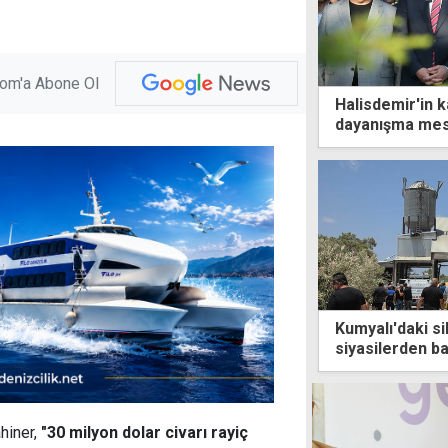
com'a Abone Ol
Halisdemir'in k
dayanışma mes
Kumyalı'daki si
siyasilerden ba
ahiner,
"
30 milyon dolar civarı rayiç