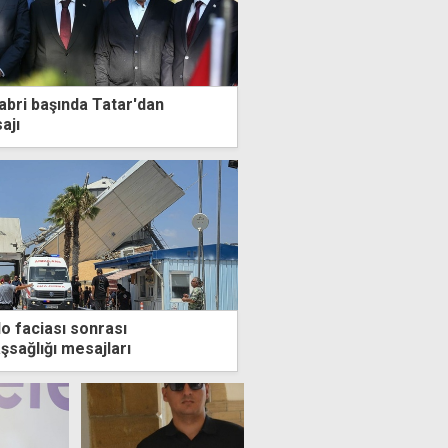
abri başında Tatar'dan
ajı
lo faciası sonrası
şsağlığı mesajları