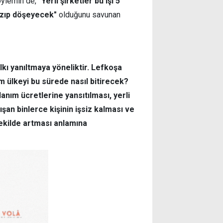
öylemin de,
"Yerli şirketler bu işi 5
kazıp döşeyecek"
olduğunu savunan
kı yanıltmaya yöneliktir.
Lefkoşa
m ülkeyi bu sürede nasıl bitirecek?
lanım ücretlerine yansıtılması, yerli
lışan binlerce kişinin işsiz kalması ve
şekilde artması anlamına