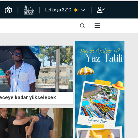
Lefkoşa 32°C
receye kadar yükselecek