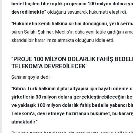
bedel biçilen fiberoptik projesinin 100 milyon dolara yab
devredilmekte"
olduğunu savunarak hükümeti eleştirdi.
"Hükümetin kendi halkına sırtını döndüğünü, yerli se
Çeler: 1960 anlaşmalarından doğan haklara
Doğuş
süren Salahi Şahiner, Meclis’in daha yeni tatile girdiğini ama
sahip çıkacağız
sorum
skandal bir karar imza atmakta olduğunu iddia etti.
"PROJE 100 MİLYON DOLARLIK FAHİŞ BEDEL
TELEKOM'A DEVREDİLECEK"
Şahiner şöyle dedi:
"Kıbrıs Türk halkının dijital altyapısı için hayati öneme s
şirketlerin 30 milyon dolara gerçekleştirebileceğini beyan
ve yaklaşık 100 milyon dolarlık fahiş bedelle yabancı bi
Telekom'a, devretmeye hazırlanan hükümet, bu kararıy
atmaktadır."