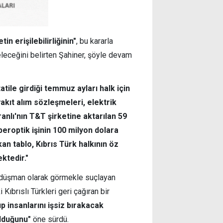
in erişilebilirliğinin"
, bu kararla
eleceğini belirten Şahiner, şöyle devam
ile girdiği temmuz ayları halk için
yakıt alım sözleşmeleri, elektrik
anlı'nın T&T şirketine aktarılan 59
beroptik işinin 100 milyon dolara
kan tablo, Kıbrıs Türk halkının öz
ktedir."
i düşman olarak görmekle suçlayan
 Kıbrıslı Türkleri geri çağıran bir
ıp insanlarını işsiz bırakacak
olduğunu"
öne sürdü.