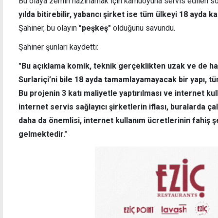
Bu olaya zemin hazırlamak için kamuoyuna servis edilen s
yılda bitirebilir, yabancı şirket ise tüm ülkeyi 18 ayda 
Şahiner, bu olayın
"peşkeş"
olduğunu savundu.
Şahiner şunları kaydetti:
"Bu açıklama komik, teknik gerçeklikten uzak ve de hal
Surlariçi’ni bile 18 ayda tamamlayamayacak bir yapı, tü
Bu projenin 3 katı maliyetle yaptırılması ve internet kul
internet servis sağlayıcı şirketlerin iflası, buralarda ça
daha da önemlisi, internet kullanım ücretlerinin fahiş 
gelmektedir."