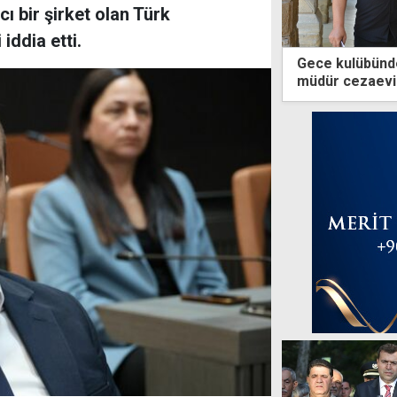
ı bir şirket olan Türk
iddia etti.
Gece kulübündek
müdür cezaevi