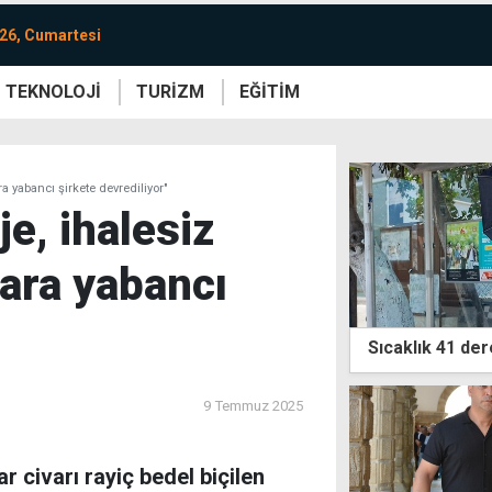
26, Cumartesi
TEKNOLOJİ
TURİZM
EĞİTİM
re
Yaşam
Sanat
Etkinlik
ra yabancı şirkete devrediliyor"
je, ihalesiz
lara yabancı
Sıcaklık 41 de
9 Temmuz 2025
r civarı rayiç bedel biçilen