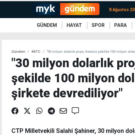
8 Ağustos 20
GÜNDEM
HAYAT
SPOR
PARA
KKTC
Magazin
KKTC
Ekonomi
Türkiye
Türkiye
Kripto
Sağlık
Güney
Avrupa
Döviz
Kadın
Dünya
Dünya
Borsa
Lezzetler
Çev
Gündem
KKTC
"30 milyon dolarlık proje, ihalesiz şekilde 100 milyon dola
"30 milyon dolarlık pro
şekilde 100 milyon do
şirkete devrediliyor"
CTP Milletvekili Salahi Şahiner, 30 milyon dola