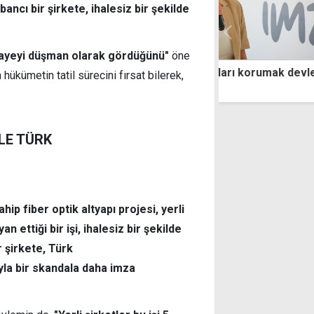
ancı bir şirkete, ihalesiz bir şekilde
rmayeyi düşman olarak gördüğünü"
öne
 Derya: Kadınları korumak devletin
Şirkete teslim e
 hükümetin tatil sürecini fırsat bilerek,
luluğudur
sonra fark edil
LE TÜRK
ahip fiber optik altyapı projesi, yerli
 ettiği bir işi, ihalesiz bir şekilde
r şirkete, Türk
la bir skandala daha imza