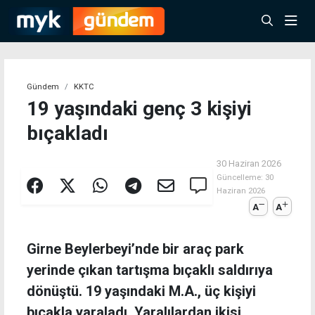
Gündem
KKTC
19 yaşındaki genç 3 kişiyi
bıçakladı
30 Haziran 2026
Güncelleme:
30
Haziran 2026
A
A
Girne Beylerbeyi’nde bir araç park
yerinde çıkan tartışma bıçaklı saldırıya
dönüştü. 19 yaşındaki M.A., üç kişiyi
bıçakla yaraladı. Yaralılardan ikisi