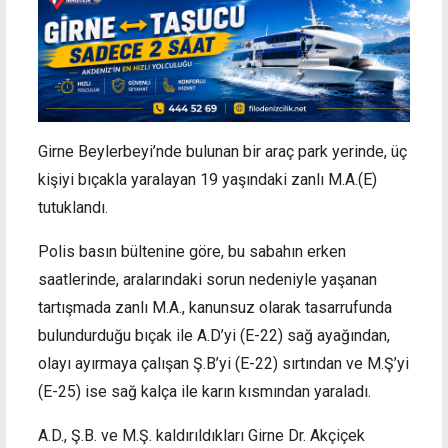
Girne Beylerbeyi’nde bulunan bir araç park yerinde, üç
kişiyi bıçakla yaralayan 19 yaşındaki zanlı M.A.(E)
tutuklandı.
Polis basın bültenine göre, bu sabahın erken
saatlerinde, aralarındaki sorun nedeniyle yaşanan
tartışmada zanlı M.A., kanunsuz olarak tasarrufunda
bulundurduğu bıçak ile A.D’yi (E-22) sağ ayağından,
olayı ayırmaya çalışan Ş.B’yi (E-22) sırtından ve M.Ş’yi
(E-25) ise sağ kalça ile karın kısmından yaraladı.
A.D., Ş.B. ve M.Ş. kaldırıldıkları Girne Dr. Akçiçek