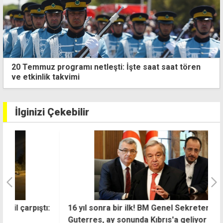
Gazimağusa'da hastaya müdahaleye giden 112
ekibine saldırı
İlginizi Çekebilir
ı:
16 yıl sonra bir ilk! BM Genel Sekreteri
"
Guterres, ay sonunda Kıbrıs'a geliyor
o