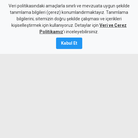
Veri politikasındaki amaçlarla sınırlı ve mevzuata uygun şekilde
tanımlama bilgileri (çerez) konumlandırmaktayız. Tanımlama
bilgilerini; sitemizin doğru şekilde çalışması ve içerikleri
Gündem
KKTC
kişiselleştirmek için kullanıyoruz. Detaylar için
Veri ve Çerez
Girne-Değirmenlik Dağ
Politikamız
'ı inceleyebilirsiniz.
Yolu'nun bir bölümü yarın
Kabul Et
trafiğe kapatılacak
8 Ağustos 2026
Güncelleme:
8 Ağustos
2026
A
A
Karayolları Dairesi, Karayolu Master
Planı kapsamında sürdürülen çalışmalar
nedeniyle yarın 10.00-13.00 saatleri
arasında Girne Acapulco Kavşağı ile