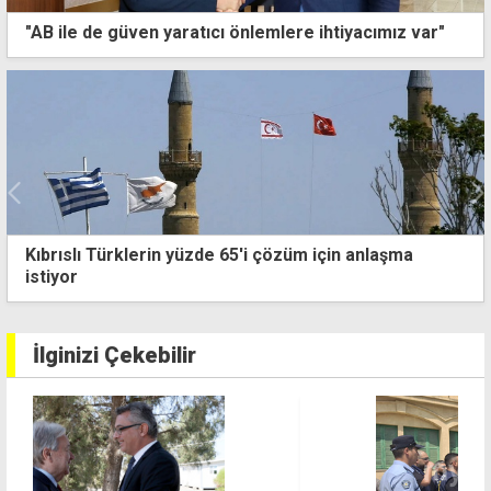
"AB ile de güven yaratıcı önlemlere ihtiyacımız var"
"Kıbrıs meselesi statü sorunudur, egemen eşit devlet
politikasından geri adım atmayacağız"
İlginizi Çekebilir