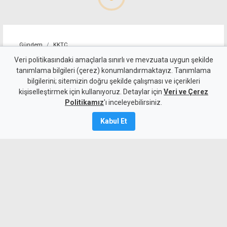
Gündem
KKTC
10 kişi kalan Beşiktaş'tan
Veri politikasındaki amaçlarla sınırlı ve mevzuata uygun şekilde
tanımlama bilgileri (çerez) konumlandırmaktayız. Tanımlama
altın değerinde galibiyet
bilgilerini; sitemizin doğru şekilde çalışması ve içerikleri
kişiselleştirmek için kullanıyoruz. Detaylar için
Veri ve Çerez
6 Ağustos 2026
Politikamız
'ı inceleyebilirsiniz.
A
A
Kabul Et
Beşiktaş, UEFA Avrupa Ligi 3. eleme turu
ilk maçında deplasmanda Hradec
Kralove'yi 1-0 mağlup ederek rövanş
öncesi önemli avantaj elde etti. Siyah-
beyazlılar, 10 kişi kalmasına rağmen
Semih Kılıçsoy'un golüyle galibiyete