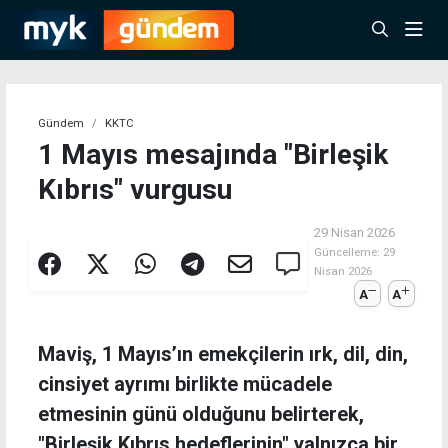
Gündem
KKTC
1 Mayıs mesajında "Birleşik
Kıbrıs" vurgusu
29 Nisan 2026
Güncelleme:
29
Nisan 2026
A
A
Maviş, 1 Mayıs’ın emekçilerin ırk, dil, din,
cinsiyet ayrımı birlikte mücadele
etmesinin günü olduğunu belirterek,
"Birleşik Kıbrıs hedeflerinin" yalnızca bir